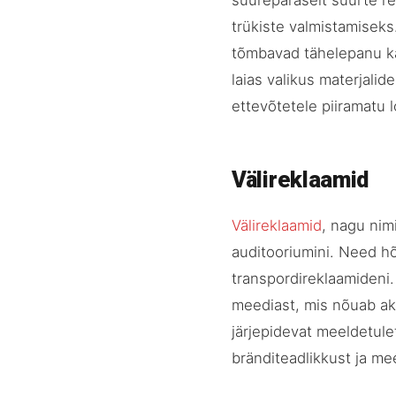
suurepäraselt suurte r
trükiste valmistamiseks
tõmbavad tähelepanu ka
laias valikus materjalide
ettevõtetele piiramatu
Välireklaamid
Välireklaamid
, nagu nim
auditooriumini. Need hõ
transpordireklaamideni.
meediast, mis nõuab akt
järjepidevat meeldetule
bränditeadlikkust ja meel