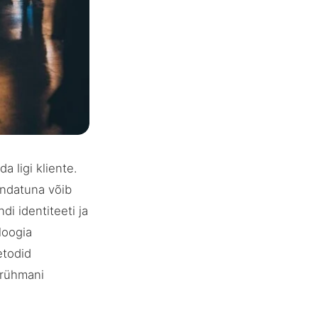
a ligi kliente.
endatuna võib
i identiteeti ja
loogia
etodid
trühmani