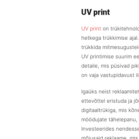
UV print
UV print
on trükitehnoloo
hetkega trükkimise ajal
trükkida mitmesugustele 
UV printimise suurim ee
detaile, mis püsivad pik
on vaja vastupidavust i
Igaüks neist reklaamite
ettevõttel eristuda ja 
digitaaltrükiga, mis kõn
möödujate tähelepanu, o
Investeerides nendesse
mõjusaid reklaame, mis