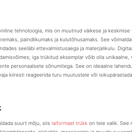
niline tehnoloogia, mis on muutnud väikese ja keskmise t
iiremaks, paindlikumaks ja kulutõhusamaks. See võimalda
hendades seeläbi ettevalmistusaega ja materjalikulu. Digit
damisvõimes; iga trükitud eksemplar võib olla unikaalne,
liente personaalsete sõnumitega. See on ideaalne lahend
aja kiiresti reageerida turu muutustele või isikupärastada
k
ldada suurt mõju, siis
laiformaat trükk
on teie valik. See