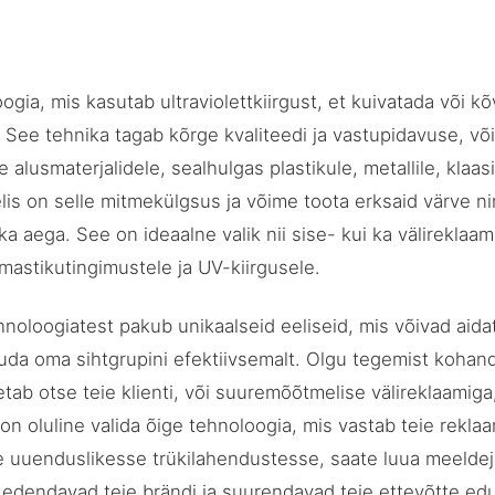
gia, mis kasutab ultraviolettkiirgust, et kuivatada või kõ
. See tehnika tagab kõrge kvaliteedi ja vastupidavuse, v
alusmaterjalidele, sealhulgas plastikule, metallile, klaasi
lis on selle mitmekülgsus ja võime toota erksaid värve ni
ka aega. See on ideaalne valik nii sise- kui ka välireklaa
lmastikutingimustele ja UV-kiirgusele.
hnoloogiatest pakub unikaalseid eeliseid, mis võivad aida
jõuda oma sihtgrupini efektiivsemalt. Olgu tegemist kohan
etab otse teie klienti, või suuremõõtmelise välireklaamig
n oluline valida õige tehnoloogia, mis vastab teie rekla
 uuenduslikesse trükilahendustesse, saate luua meeldej
 edendavad teie brändi ja suurendavad teie ettevõtte edu