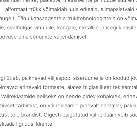
eklaambännerite, plakatite, messiseinte ja muude suurem
. Laiformaat trükk võimaldab luua erksaid, silmapaistvaid 
ugelt. Tänu kaasaegsetele trükitehnoloogiatele on võima
le, sealhulgas vinüülile, kangale, metallile ja isegi klaasi
 loovuse oma sõnumite väljendamisel.
igi ütleb, paiknevad väljaspool siseruume ja on loodud jõ
lmavad erinevaid formaate, alates hiiglaslikest reklaamtah
 Välireklaamide eeliseks on nende pidev kohalolek; erinev
iivset tarbimist, on välireklaamid pidevalt nähtaval, pak
tust teie brändist. Õigesti paigutatud välireklaam võib s
itada ligi uusi kliente.