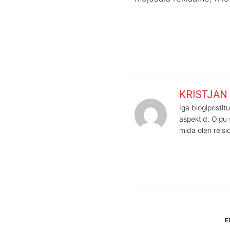
KRISTJAN
Iga blogiposti
aspektid. Olgu 
mida olen reis
Eelmine
E
Navigeeri