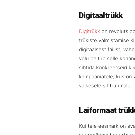
Digitaaltrükk
Digitrükk
on revolutsioo
trükiste valmistamise k
digitaalsest failist, vä
võlu peitub selle kohan
sihtida konkreetseid k
kampaaniatele, kus on v
väikesele sihtrühmale.
Laiformaat trük
Kui teie eesmärk on ava