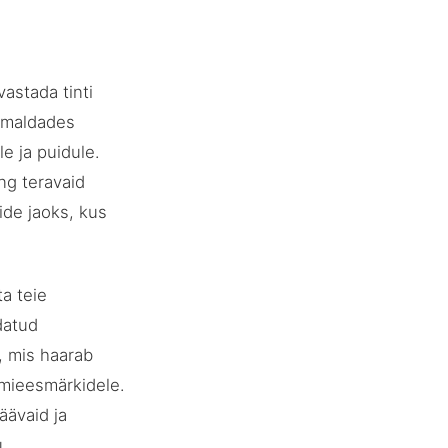
vastada tinti
õimaldades
le ja puidule.
ng teravaid
mide jaoks, kus
ta teie
datud
a, mis haarab
amieesmärkidele.
äävaid ja
.