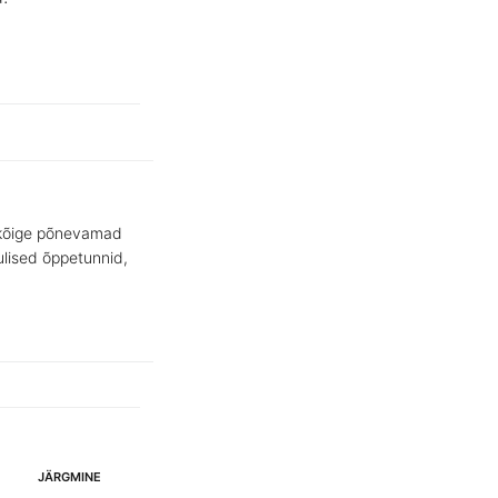
e kõige põnevamad
ulised õppetunnid,
JÄRGMINE