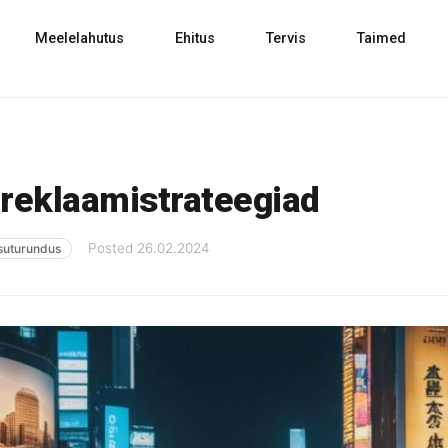
Meelelahutus
Ehitus
Tervis
Taimed
 reklaamistrateegiad
Posted
26.02.2024
suturundus