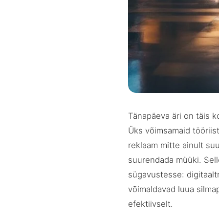
Tänapäeva äri on täis ko
Üks võimsamaid tööriis
reklaam mitte ainult su
suurendada müüki. Sell
sügavustesse: digitaalt
võimaldavad luua silmap
efektiivselt.