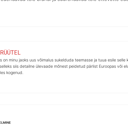
 RÜÜTEL
tus on minu jaoks uus võimalus sukelduda teemasse ja tuua esile sell
selleks siis detailne ülevaade mõnest peidetud pärlist Euroopas või el
ides kogenud.
ELMINE
Järgmine
mine