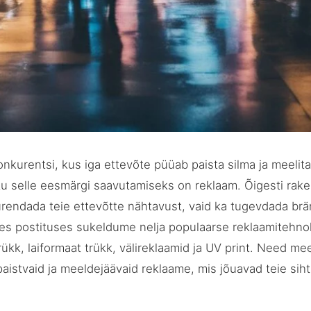
nkurentsi, kus iga ettevõte püüab paista silma ja meelitad
tu selle eesmärgi saavutamiseks on reklaam. Õigesti rak
urendada teie ettevõtte nähtavust, vaid ka tugevdada bränd
es postituses sukeldume nelja populaarse reklaamitehno
rükk, laiformaat trükk, välireklaamid ja UV print. Need me
aistvaid ja meeldejäävaid reklaame, mis jõuavad teie sih