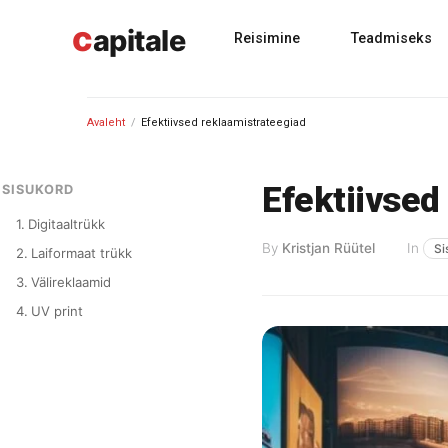
Skip
c
to
apitale
Reisimine
Teadmiseks
content
Avaleht
/
Efektiivsed reklaamistrateegiad
Efektiivsed
SISUKORD
Digitaaltrükk
By
Kristjan Rüütel
In
Si
Laiformaat trükk
Välireklaamid
UV print