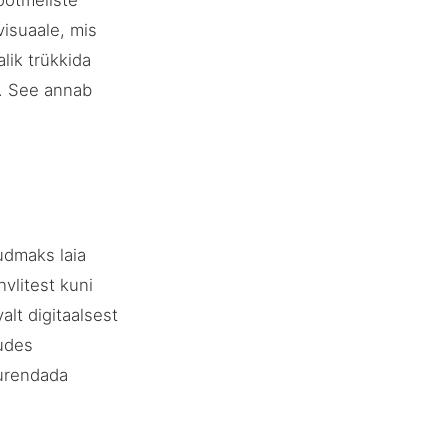
õõtmeliste
visuaale, mis
lik trükkida
le. See annab
udmaks laia
vlitest kuni
alt digitaalsest
kudes
uurendada