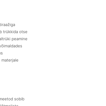
iraažiga
b trükkida otse
aaltrüki peamine
 võimaldades
us
 materjale
 meetod sobib