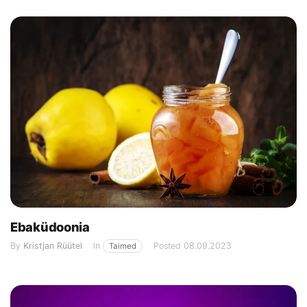
Ebaküdoonia
By
Kristjan Rüütel
In
Posted
08.09.2023
Taimed