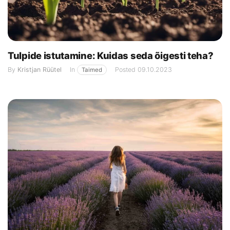
Tulpide istutamine: Kuidas seda õigesti teha?
By
Kristjan Rüütel
In
Posted
09.10.2023
Taimed