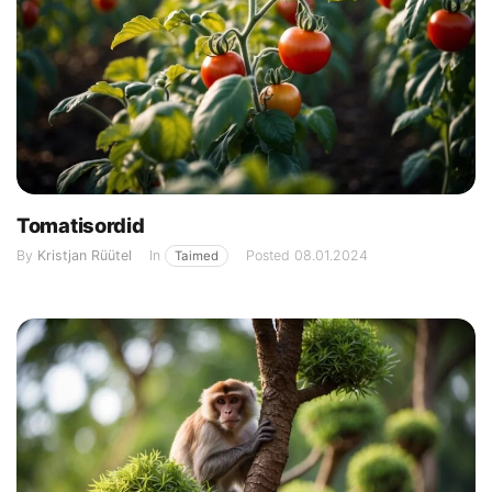
Tomatisordid
By
Kristjan Rüütel
In
Posted
08.01.2024
Taimed