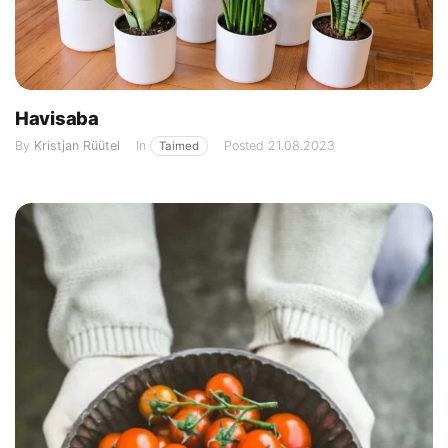
Havisaba
By
Kristjan Rüütel
In
Posted
21.08.2023
Taimed