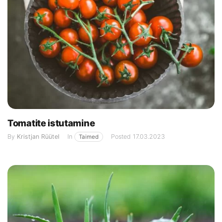
Tomatite istutamine
By
Kristjan Rüütel
In
Posted
17.03.2023
Taimed