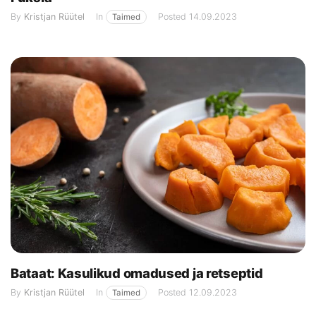
By
Kristjan Rüütel
In
Posted
14.09.2023
Taimed
Bataat: Kasulikud omadused ja retseptid
By
Kristjan Rüütel
In
Posted
12.09.2023
Taimed