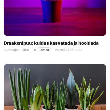
Draakonipuu: kuidas kasvatada ja hooldada
By
Kristjan Rüütel
In
Posted
21.08.2023
Taimed