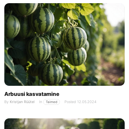
Arbuusi kasvatamine
By
Kristjan Rüütel
In
Posted
12.05.2024
Taimed