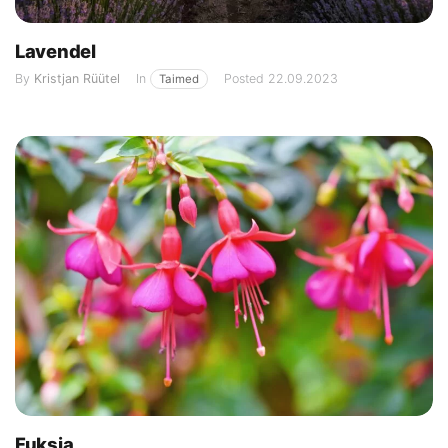
Lavendel
By
Kristjan Rüütel
In
Posted
22.09.2023
Taimed
Fuksia