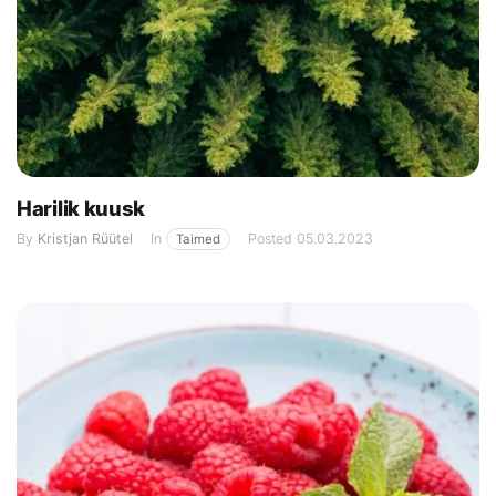
Harilik kuusk
By
Kristjan Rüütel
In
Posted
05.03.2023
Taimed