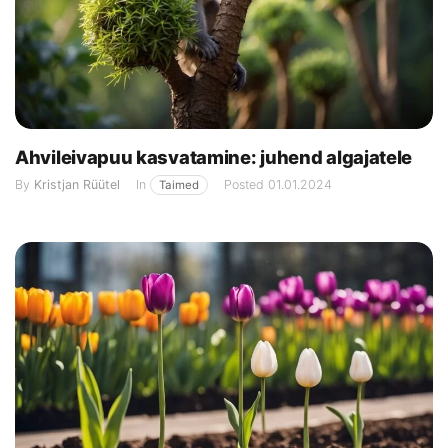
Ahvileivapuu kasvatamine: juhend algajatele
By
Kristjan Rüütel
In
Posted
01.01.2024
Taimed