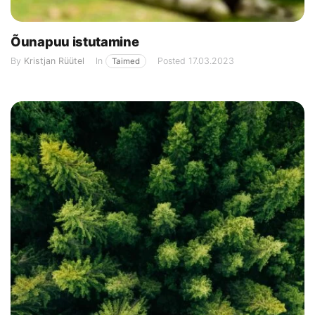
Õunapuu istutamine
By
Kristjan Rüütel
In
Posted
17.03.2023
Taimed