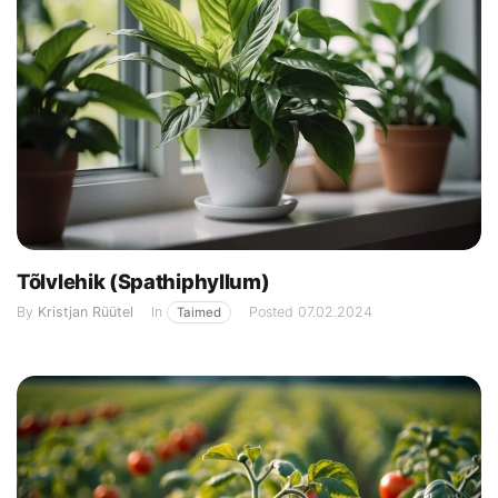
Tõlvlehik (Spathiphyllum)
By
Kristjan Rüütel
In
Posted
07.02.2024
Taimed