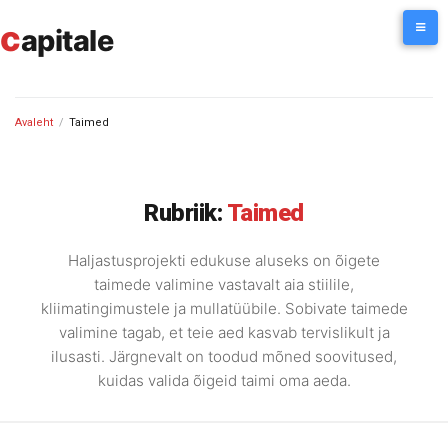
Skip
c
to
apitale
content
Avaleht
/
Taimed
Rubriik:
Taimed
Haljastusprojekti edukuse aluseks on õigete
taimede valimine vastavalt aia stiilile,
kliimatingimustele ja mullatüübile. Sobivate taimede
valimine tagab, et teie aed kasvab tervislikult ja
ilusasti. Järgnevalt on toodud mõned soovitused,
kuidas valida õigeid taimi oma aeda.