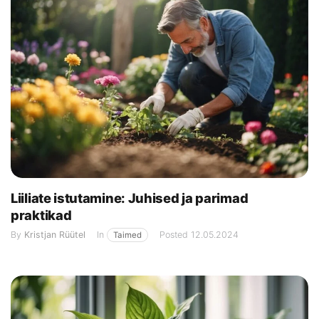
Liiliate istutamine: Juhised ja parimad
praktikad
By
Kristjan Rüütel
In
Posted
12.05.2024
Taimed