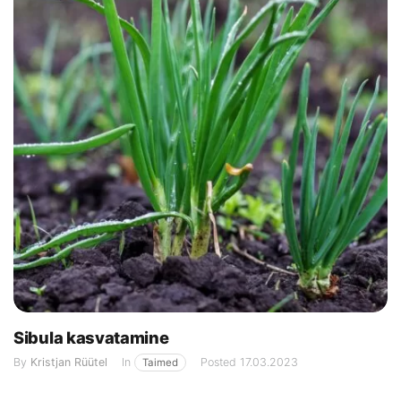
Sibula kasvatamine
By
Kristjan Rüütel
In
Posted
17.03.2023
Taimed