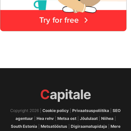
C
apitale
Copyright 2026 |
Cookie policy
|
Privaatsuspoliitika
|
SEO
agentuur
|
Hea rehv
|
Metsa ost
|
Jõululaat
|
Niihea
|
South Estonia
|
Metsatööstus
|
Digiraamatupidaja
|
Mere