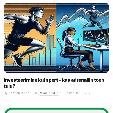
Investeerimine kui sport – kas adrenaliin toob
tulu?
By
Kristjan Rüütel
In
Posted
15.08.2025
Sisuturundus