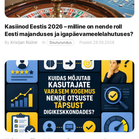
Kasiinod Eestis 2026 – milline on nende roll
Eesti majanduses ja igapäevameelelahutuses?
By
Kristjan Rüütel
In
Posted
29.05.2026
Sisuturundus