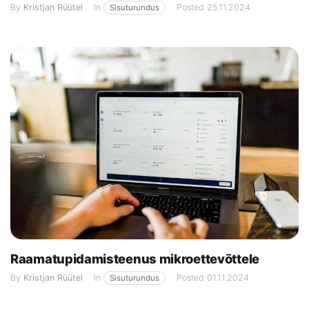
By
Kristjan Rüütel
In
Posted
25.11.2024
Sisuturundus
Raamatupidamisteenus mikroettevõttele
By
Kristjan Rüütel
In
Posted
01.11.2024
Sisuturundus