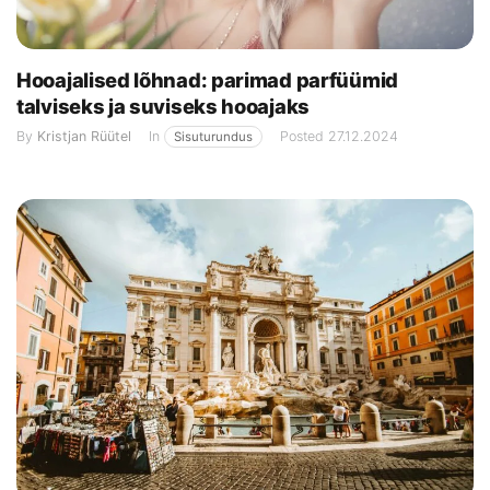
Hooajalised lõhnad: parimad parfüümid
talviseks ja suviseks hooajaks
By
Kristjan Rüütel
In
Posted
27.12.2024
Sisuturundus