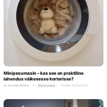
Minipesumasin – kas see on praktiline
lahendus väikesesse korterisse?
By
Kristjan Rüütel
In
Posted
25.04.2025
Sisuturundus