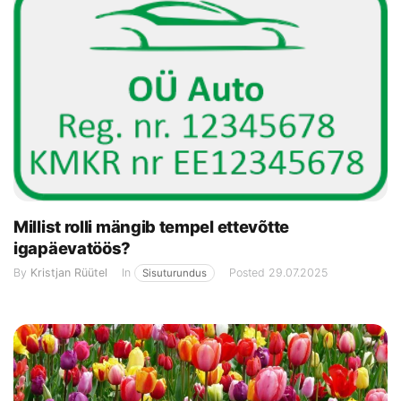
Millist rolli mängib tempel ettevõtte
igapäevatöös?
By
Kristjan Rüütel
In
Posted
29.07.2025
Sisuturundus