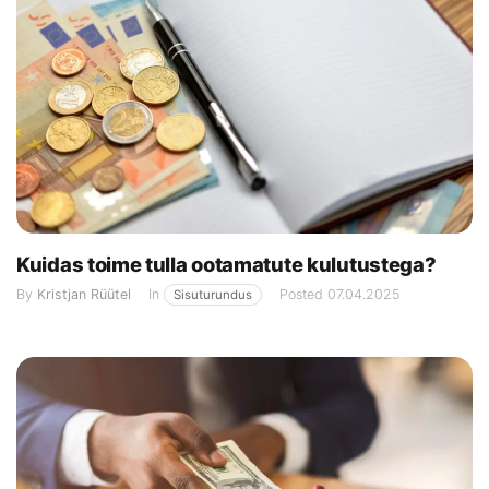
Kuidas toime tulla ootamatute kulutustega?
By
Kristjan Rüütel
In
Posted
07.04.2025
Sisuturundus