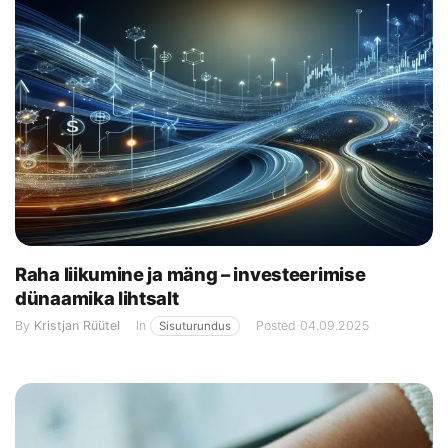
Raha liikumine ja mäng – investeerimise
dünaamika lihtsalt
By
Kristjan Rüütel
In
Posted
04.09.2025
Sisuturundus