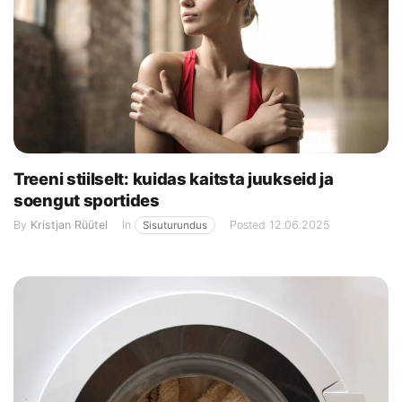
Treeni stiilselt: kuidas kaitsta juukseid ja
soengut sportides
By
Kristjan Rüütel
In
Posted
12.06.2025
Sisuturundus