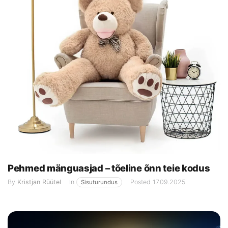
Pehmed mänguasjad – tõeline õnn teie kodus
By
Kristjan Rüütel
In
Posted
17.09.2025
Sisuturundus