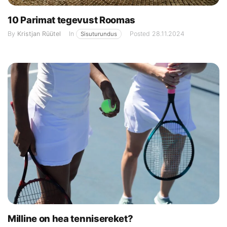
10 Parimat tegevust Roomas
By
Kristjan Rüütel
In
Posted
28.11.2024
Sisuturundus
Milline on hea tennisereket?