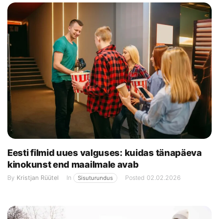
Eesti filmid uues valguses: kuidas tänapäeva
kinokunst end maailmale avab
By
Kristjan Rüütel
In
Posted
02.02.2026
Sisuturundus