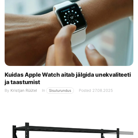
Kuidas Apple Watch aitab jälgida unekvaliteeti
ja taastumist
By
Kristjan Rüütel
In
Posted
27.08.2025
Sisuturundus