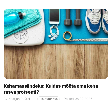
Kehamassiindeks: Kuidas mõõta oma keha
rasvaprotsenti?
By
Kristjan Rüütel
In
Posted
08.02.2026
Sisuturundus