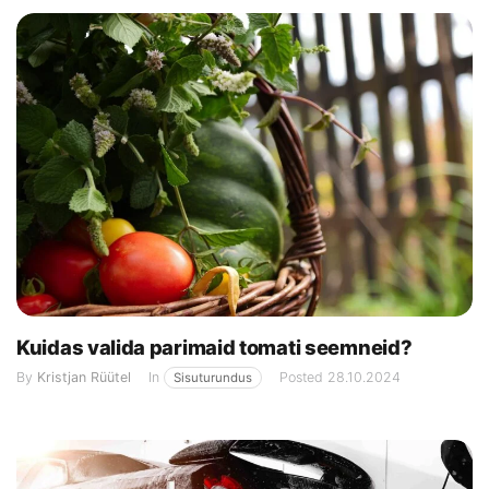
Kuidas valida parimaid tomati seemneid?
By
Kristjan Rüütel
In
Posted
28.10.2024
Sisuturundus