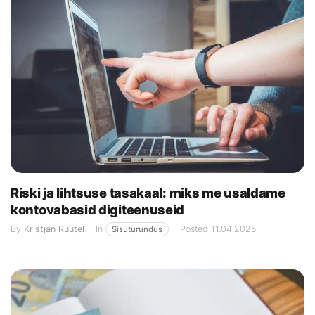
Riski ja lihtsuse tasakaal: miks me usaldame
kontovabasid digiteenuseid
By
Kristjan Rüütel
In
Posted
11.04.2025
Sisuturundus