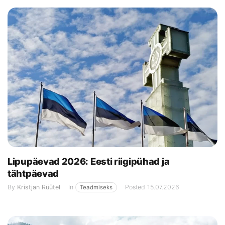
Lipupäevad 2026: Eesti riigipühad ja
tähtpäevad
By
Kristjan Rüütel
In
Posted
15.07.2026
Teadmiseks