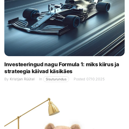
Investeeringud nagu Formula 1: miks kiirus ja
strateegia käivad käsikäes
By
Kristjan Rüütel
In
Posted
07.10.2025
Sisuturundus