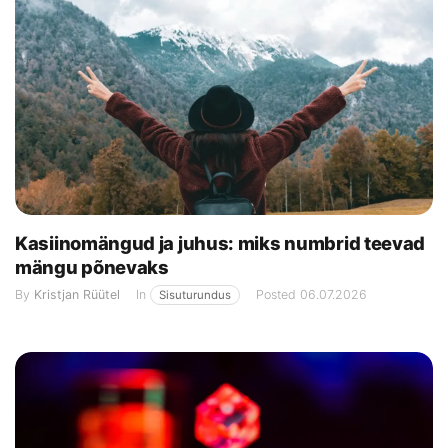
Kasiinomängud ja juhus: miks numbrid teevad
mängu põnevaks
By
Kristjan Rüütel
In
Posted
06.07.2026
Sisuturundus