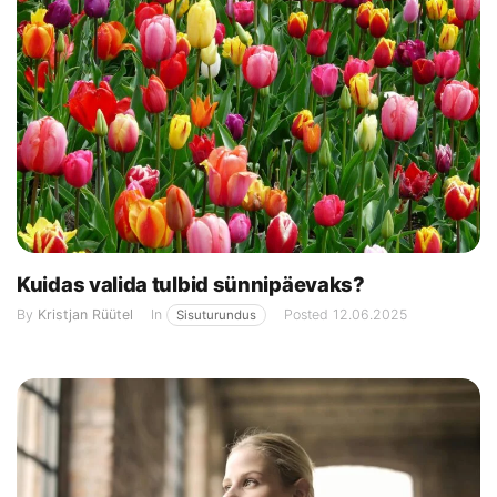
Kuidas valida tulbid sünnipäevaks?
By
Kristjan Rüütel
In
Posted
12.06.2025
Sisuturundus