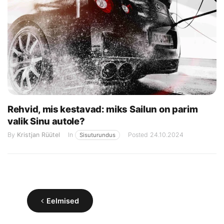
Rehvid, mis kestavad: miks Sailun on parim
valik Sinu autole?
By
Kristjan Rüütel
In
Posted
24.10.2024
Sisuturundus
Navigeerimine
Eelmised
Eelmised