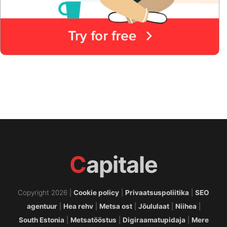
C
apitale
Copyright 2026 |
Cookie policy
|
Privaatsuspoliitika
|
SEO
agentuur
|
Hea rehv
|
Metsa ost
|
Jõululaat
|
Niihea
|
South Estonia
|
Metsatööstus
|
Digiraamatupidaja
|
Mere