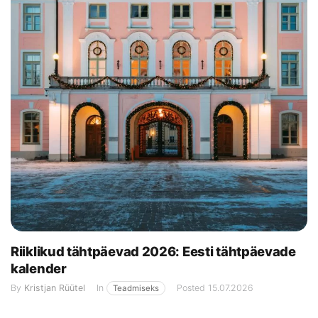
Riiklikud tähtpäevad 2026: Eesti tähtpäevade
kalender
By
Kristjan Rüütel
In
Posted
15.07.2026
Teadmiseks