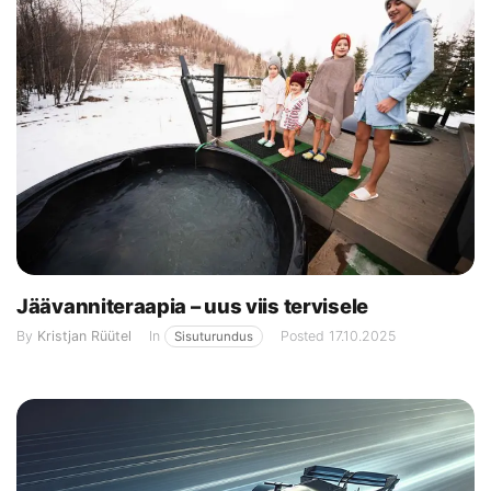
Jäävanniteraapia – uus viis tervisele
By
Kristjan Rüütel
In
Posted
17.10.2025
Sisuturundus