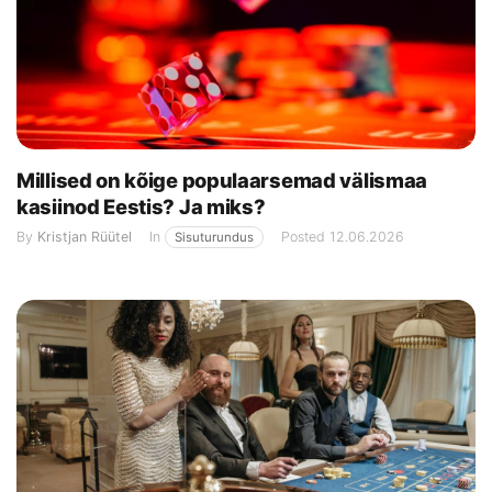
Millised on kõige populaarsemad välismaa
kasiinod Eestis? Ja miks?
By
Kristjan Rüütel
In
Posted
12.06.2026
Sisuturundus