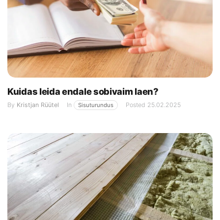
Kuidas leida endale sobivaim laen?
By
Kristjan Rüütel
In
Posted
25.02.2025
Sisuturundus