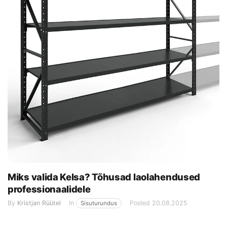
Miks valida Kelsa? Tõhusad laolahendused
professionaalidele
By
Kristjan Rüütel
In
Posted
20.08.2025
Sisuturundus