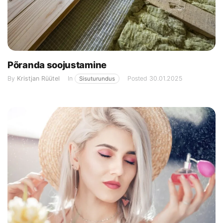
Põranda soojustamine
By
Kristjan Rüütel
In
Posted
30.01.2025
Sisuturundus