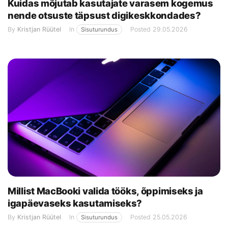
Kuidas mõjutab kasutajate varasem kogemus
nende otsuste täpsust digikeskkondades?
By
Kristjan Rüütel
In
Posted
29.05.2026
Sisuturundus
Millist MacBooki valida tööks, õppimiseks ja
igapäevaseks kasutamiseks?
By
Kristjan Rüütel
In
Posted
25.05.2026
Sisuturundus