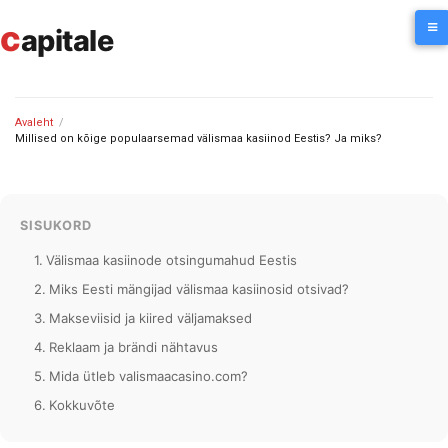
Skip
c
to
apitale
content
Avaleht
/
Millised on kõige populaarsemad välismaa kasiinod Eestis? Ja miks?
SISUKORD
Välismaa kasiinode otsingumahud Eestis
Miks Eesti mängijad välismaa kasiinosid otsivad?
Makseviisid ja kiired väljamaksed
Reklaam ja brändi nähtavus
Mida ütleb valismaacasino.com?
Kokkuvõte