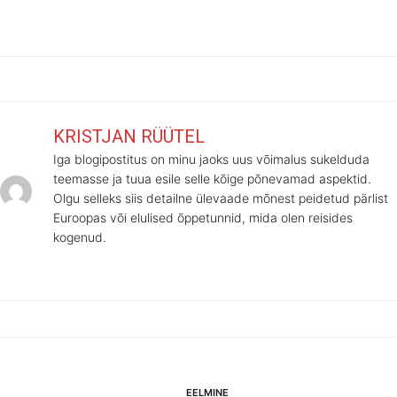
KRISTJAN RÜÜTEL
Iga blogipostitus on minu jaoks uus võimalus sukelduda
teemasse ja tuua esile selle kõige põnevamad aspektid.
Olgu selleks siis detailne ülevaade mõnest peidetud pärlist
Euroopas või elulised õppetunnid, mida olen reisides
kogenud.
Eelmine
EELMINE