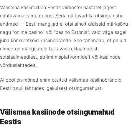
Välismaa kasiinod on Eestis viimastel aastatel järjest
nähtavamaks muutunud. Seda näitavad ka otsingumahu
andmed — Eesti mängijad ei otsi ainult üldiseid märksõnu
nagu “online casino” või “casino Estonia”, vaid väga sageli
juba konkreetseid kasiinobrände. See tähendab, et paljud
nimed on mängijatele tuttavad reklaamidest,
sotsiaalmeediast, striimimisplatvormidelt või kasiinode
võrdluslehtedelt.
Allpool on mõned enim otsitud välismaa kasiinobrändid
Eesti turul, lähtudes igakuisest otsingumahust.
Välismaa kasiinode otsingumahud
Eestis