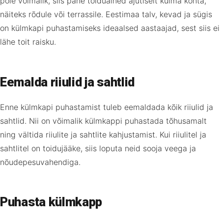
pole võimalik, siis pane toiduained ajutiselt külma kohta,
näiteks rõdule või terrassile. Eestimaa talv, kevad ja sügis
on külmkapi puhastamiseks ideaalsed aastaajad, sest siis ei
lähe toit raisku.
Eemalda riiulid ja sahtlid
Enne külmkapi puhastamist tuleb eemaldada kõik riiulid ja
sahtlid. Nii on võimalik külmkappi puhastada tõhusamalt
ning vältida riiulite ja sahtlite kahjustamist. Kui riiulitel ja
sahtlitel on toidujääke, siis loputa neid sooja veega ja
nõudepesuvahendiga.
Puhasta külmkapp