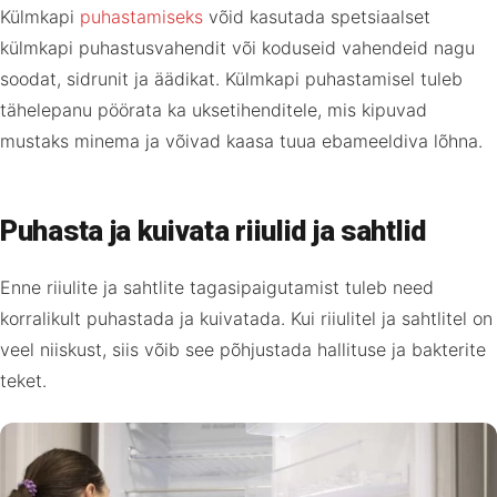
Külmkapi
puhastamiseks
võid kasutada spetsiaalset
külmkapi puhastusvahendit või koduseid vahendeid nagu
soodat, sidrunit ja äädikat. Külmkapi puhastamisel tuleb
tähelepanu pöörata ka uksetihenditele, mis kipuvad
mustaks minema ja võivad kaasa tuua ebameeldiva lõhna.
Puhasta ja kuivata riiulid ja sahtlid
Enne riiulite ja sahtlite tagasipaigutamist tuleb need
korralikult puhastada ja kuivatada. Kui riiulitel ja sahtlitel on
veel niiskust, siis võib see põhjustada hallituse ja bakterite
teket.