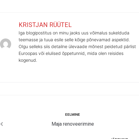
KRISTJAN RÜÜTEL
Iga blogipostitus on minu jaoks uus võimalus sukelduda
teemasse ja tuua esile selle kõige põnevamad aspektid.
Olgu selleks siis detailne ülevaade mõnest peidetud pärlist
Euroopas või elulised õppetunnid, mida olen reisides
kogenud.
Navigeerimine
Eelmine
EELMINE
Maja renoveerimine