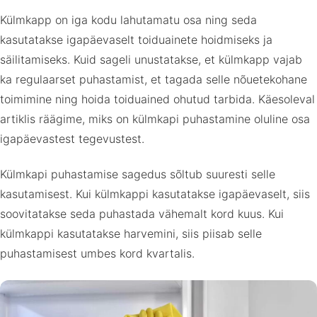
Külmkapp on iga kodu lahutamatu osa ning seda
kasutatakse igapäevaselt toiduainete hoidmiseks ja
säilitamiseks. Kuid sageli unustatakse, et külmkapp vajab
ka regulaarset puhastamist, et tagada selle nõuetekohane
toimimine ning hoida toiduained ohutud tarbida. Käesoleval
artiklis räägime, miks on külmkapi puhastamine oluline osa
igapäevastest tegevustest.
Külmkapi puhastamise sagedus sõltub suuresti selle
kasutamisest. Kui külmkappi kasutatakse igapäevaselt, siis
soovitatakse seda puhastada vähemalt kord kuus. Kui
külmkappi kasutatakse harvemini, siis piisab selle
puhastamisest umbes kord kvartalis.