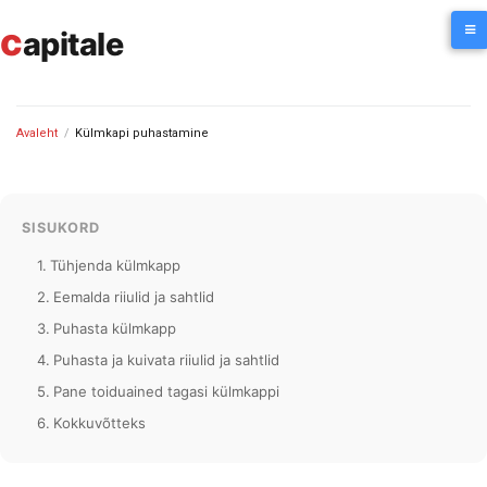
Skip
c
to
apitale
content
Avaleht
/
Külmkapi puhastamine
SISUKORD
Tühjenda külmkapp
Eemalda riiulid ja sahtlid
Puhasta külmkapp
Puhasta ja kuivata riiulid ja sahtlid
Pane toiduained tagasi külmkappi
Kokkuvõtteks