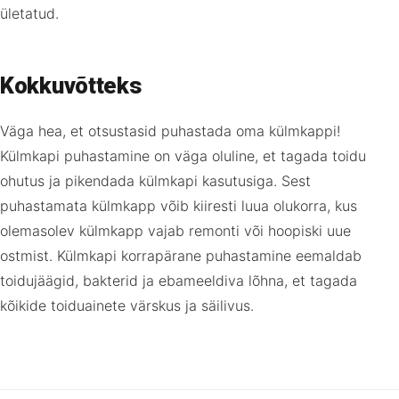
ületatud.
Kokkuvõtteks
Väga hea, et otsustasid puhastada oma külmkappi!
Külmkapi puhastamine on väga oluline, et tagada toidu
ohutus ja pikendada külmkapi kasutusiga. Sest
puhastamata külmkapp võib kiiresti luua olukorra, kus
olemasolev külmkapp vajab remonti või hoopiski uue
ostmist. Külmkapi korrapärane puhastamine eemaldab
toidujäägid, bakterid ja ebameeldiva lõhna, et tagada
kõikide toiduainete värskus ja säilivus.