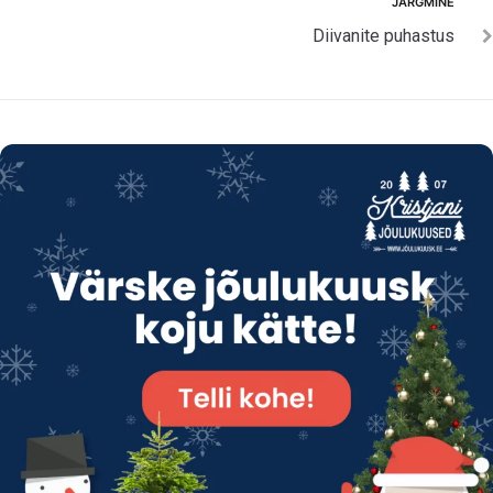
Järgmine
JÄRGMINE
Diivanite puhastus