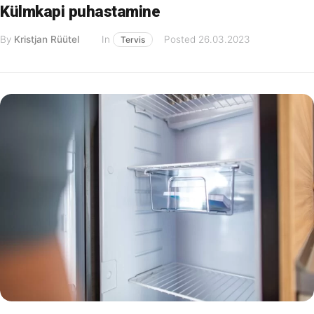
Külmkapi puhastamine
By
Kristjan Rüütel
In
Posted
26.03.2023
Tervis