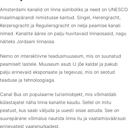
Amsterdami kanalid on linna sümboliks ja need on UNESCO
maailmapärandi nimistusse kantud. Singel, Herengracht,
Keizersgracht ja Reguliersgracht on nelja peamise kanali
nimed. Kanalite ääres on palju huvitavaid linnaosasid, nagu
näiteks Jordaani linnaosa.
Nemo on interaktiivne teadusmuuseum, mis on suunatud
peamiselt lastele. Muuseum asub IJ jõe kaldal ja pakub
palju erinevaid eksponaate ja tegevusi, mis on seotud
teaduse ja tehnoloogiaga.
Canal Bus on populaarne turismiobjekt, mis võimaldab
külastajatel näha linna kanalite kaudu. Sellel on mitu
peatust, kus saab väljuda ja uuesti sisse astuda. See on
suurepärane võimalus nautida linna ilu ja vaatamisväärsusi
erinevatest vaatenurkadest.