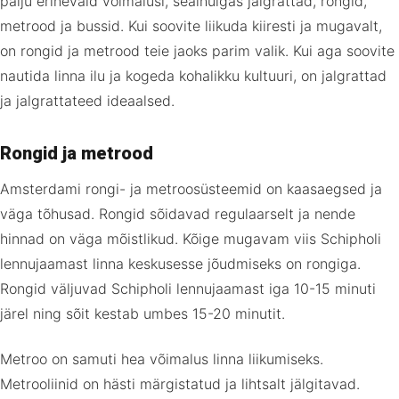
palju erinevaid võimalusi, sealhulgas jalgrattad, rongid,
metrood ja bussid. Kui soovite liikuda kiiresti ja mugavalt,
on rongid ja metrood teie jaoks parim valik. Kui aga soovite
nautida linna ilu ja kogeda kohalikku kultuuri, on jalgrattad
ja jalgrattateed ideaalsed.
Rongid ja metrood
Amsterdami rongi- ja metroosüsteemid on kaasaegsed ja
väga tõhusad. Rongid sõidavad regulaarselt ja nende
hinnad on väga mõistlikud. Kõige mugavam viis Schipholi
lennujaamast linna keskusesse jõudmiseks on rongiga.
Rongid väljuvad Schipholi lennujaamast iga 10-15 minuti
järel ning sõit kestab umbes 15-20 minutit.
Metroo on samuti hea võimalus linna liikumiseks.
Metrooliinid on hästi märgistatud ja lihtsalt jälgitavad.