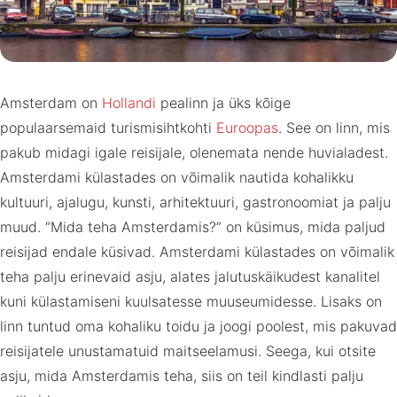
Amsterdam on
Hollandi
pealinn ja üks kõige
populaarsemaid turismisihtkohti
Euroopas
. See on linn, mis
pakub midagi igale reisijale, olenemata nende huvialadest.
Amsterdami külastades on võimalik nautida kohalikku
kultuuri, ajalugu, kunsti, arhitektuuri, gastronoomiat ja palju
muud. “Mida teha Amsterdamis?” on küsimus, mida paljud
reisijad endale küsivad. Amsterdami külastades on võimalik
teha palju erinevaid asju, alates jalutuskäikudest kanalitel
kuni külastamiseni kuulsatesse muuseumidesse. Lisaks on
linn tuntud oma kohaliku toidu ja joogi poolest, mis pakuvad
reisijatele unustamatuid maitseelamusi. Seega, kui otsite
asju, mida Amsterdamis teha, siis on teil kindlasti palju