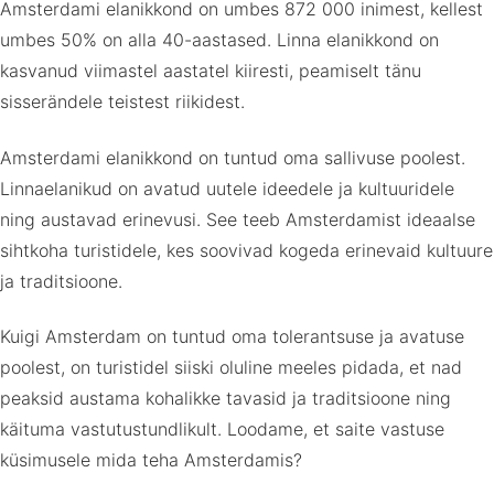
Amsterdami elanikkond on umbes 872 000 inimest, kellest
umbes 50% on alla 40-aastased. Linna elanikkond on
kasvanud viimastel aastatel kiiresti, peamiselt tänu
sisserändele teistest riikidest.
Amsterdami elanikkond on tuntud oma sallivuse poolest.
Linnaelanikud on avatud uutele ideedele ja kultuuridele
ning austavad erinevusi. See teeb Amsterdamist ideaalse
sihtkoha turistidele, kes soovivad kogeda erinevaid kultuure
ja traditsioone.
Kuigi Amsterdam on tuntud oma tolerantsuse ja avatuse
poolest, on turistidel siiski oluline meeles pidada, et nad
peaksid austama kohalikke tavasid ja traditsioone ning
käituma vastutustundlikult. Loodame, et saite vastuse
küsimusele mida teha Amsterdamis?