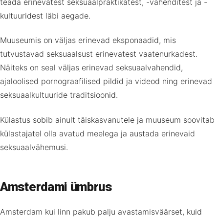
teada erinevatest seksuaalpraktikatest, -vahenditest ja -
kultuuridest läbi aegade.
Muuseumis on väljas erinevad eksponaadid, mis
tutvustavad seksuaalsust erinevatest vaatenurkadest.
Näiteks on seal väljas erinevad seksuaalvahendid,
ajaloolised pornograafilised pildid ja videod ning erinevad
seksuaalkultuuride traditsioonid.
Külastus sobib ainult täiskasvanutele ja muuseum soovitab
külastajatel olla avatud meelega ja austada erinevaid
seksuaalvähemusi.
Amsterdami ümbrus
Amsterdam kui linn pakub palju avastamisväärset, kuid