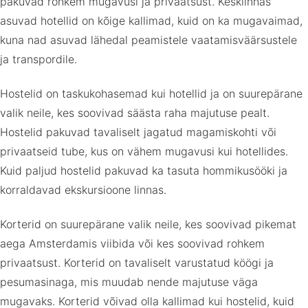
pakuvad rohkem mugavusi ja privaatsust. Kesklinnas
asuvad hotellid on kõige kallimad, kuid on ka mugavaimad,
kuna nad asuvad lähedal peamistele vaatamisväärsustele
ja transpordile.
Hostelid on taskukohasemad kui hotellid ja on suurepärane
valik neile, kes soovivad säästa raha majutuse pealt.
Hostelid pakuvad tavaliselt jagatud magamiskohti või
privaatseid tube, kus on vähem mugavusi kui hotellides.
Kuid paljud hostelid pakuvad ka tasuta hommikusööki ja
korraldavad ekskursioone linnas.
Korterid on suurepärane valik neile, kes soovivad pikemat
aega Amsterdamis viibida või kes soovivad rohkem
privaatsust. Korterid on tavaliselt varustatud köögi ja
pesumasinaga, mis muudab nende majutuse väga
mugavaks. Korterid võivad olla kallimad kui hostelid, kuid