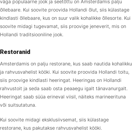
väga populaarne jook ja seetõttu on Amsterdamis palju
õllebaare. Kui soovite proovida Hollandi õlut, siis külastage
kindlasti õllebaare, kus on suur valik kohalikke õllesorte. Kui
soovite midagi tugevamat, siis proovige jeneverit, mis on
Hollandi traditsiooniline jook.
Restoranid
Amsterdamis on palju restorane, kus saab nautida kohalikku
ja rahvusvahelist kööki. Kui soovite proovida Hollandi toitu,
siis proovige kindlasti heeringat. Heeringas on Hollandi
rahvustoit ja seda saab osta peaaegu igalt tänavanurgalt.
Heeringat saab süüa erineval viisil, näiteks marineerituna
või suitsutatuna.
Kui soovite midagi eksklusiivsemat, siis külastage
restorane, kus pakutakse rahvusvahelist kööki.