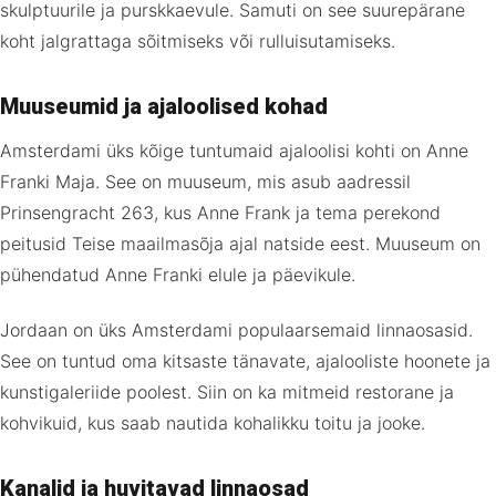
skulptuurile ja purskkaevule. Samuti on see suurepärane
koht jalgrattaga sõitmiseks või rulluisutamiseks.
Muuseumid ja ajaloolised kohad
Amsterdami üks kõige tuntumaid ajaloolisi kohti on Anne
Franki Maja. See on muuseum, mis asub aadressil
Prinsengracht 263, kus Anne Frank ja tema perekond
peitusid Teise maailmasõja ajal natside eest. Muuseum on
pühendatud Anne Franki elule ja päevikule.
Jordaan on üks Amsterdami populaarsemaid linnaosasid.
See on tuntud oma kitsaste tänavate, ajalooliste hoonete ja
kunstigaleriide poolest. Siin on ka mitmeid restorane ja
kohvikuid, kus saab nautida kohalikku toitu ja jooke.
Kanalid ja huvitavad linnaosad