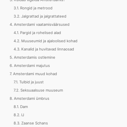
Rongid ja metrood
Jalgrattad ja jalgrattateed
Amsterdami vaatamisväärsused
Pargid ja rohelised alad
Muuseumid ja ajaloolised kohad
Kanalid ja huvitavad linnaosad
Amsterdamis ostlemine
Amsterdami majutus
Amsterdami muud kohad
Tulbid ja juust
Seksuaalsuse muuseum
Amsterdami ümbrus
Dam
IJ
Zaanse Schans