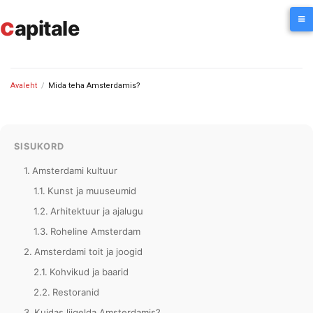
Skip
c
to
apitale
content
Avaleht
/
Mida teha Amsterdamis?
SISUKORD
Amsterdami kultuur
Kunst ja muuseumid
Arhitektuur ja ajalugu
Roheline Amsterdam
Amsterdami toit ja joogid
Kohvikud ja baarid
Restoranid
Kuidas liigelda Amsterdamis?