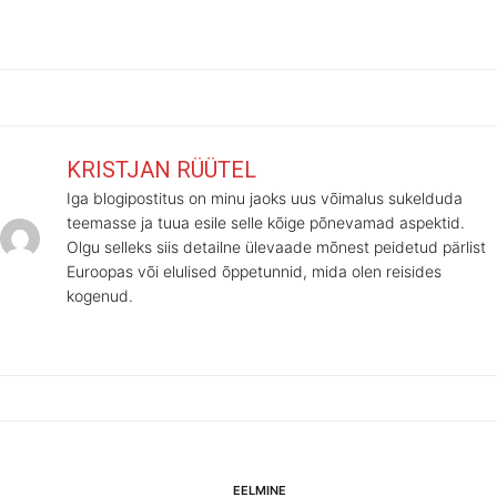
KRISTJAN RÜÜTEL
Iga blogipostitus on minu jaoks uus võimalus sukelduda
teemasse ja tuua esile selle kõige põnevamad aspektid.
Olgu selleks siis detailne ülevaade mõnest peidetud pärlist
Euroopas või elulised õppetunnid, mida olen reisides
kogenud.
Eelmine
EELMINE