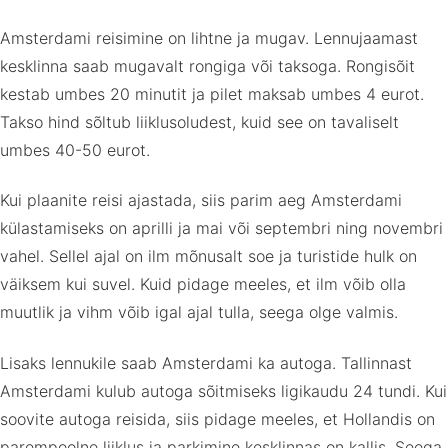
Amsterdami reisimine on lihtne ja mugav. Lennujaamast
kesklinna saab mugavalt rongiga või taksoga. Rongisõit
kestab umbes 20 minutit ja pilet maksab umbes 4 eurot.
Takso hind sõltub liiklusoludest, kuid see on tavaliselt
umbes 40-50 eurot.
Kui plaanite reisi ajastada, siis parim aeg Amsterdami
külastamiseks on aprilli ja mai või septembri ning novembri
vahel. Sellel ajal on ilm mõnusalt soe ja turistide hulk on
väiksem kui suvel. Kuid pidage meeles, et ilm võib olla
muutlik ja vihm võib igal ajal tulla, seega olge valmis.
Lisaks lennukile saab Amsterdami ka autoga. Tallinnast
Amsterdami kulub autoga sõitmiseks ligikaudu 24 tundi. Kui
soovite autoga reisida, siis pidage meeles, et Hollandis on
parempoolne liiklus ja parkimine kesklinnas on kallis. Seega