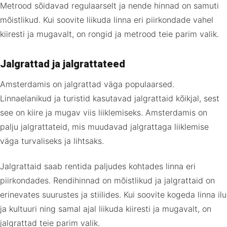
Metrood sõidavad regulaarselt ja nende hinnad on samuti
mõistlikud. Kui soovite liikuda linna eri piirkondade vahel
kiiresti ja mugavalt, on rongid ja metrood teie parim valik.
Jalgrattad ja jalgrattateed
Amsterdamis on jalgrattad väga populaarsed.
Linnaelanikud ja turistid kasutavad jalgrattaid kõikjal, sest
see on kiire ja mugav viis liiklemiseks. Amsterdamis on
palju jalgrattateid, mis muudavad jalgrattaga liiklemise
väga turvaliseks ja lihtsaks.
Jalgrattaid saab rentida paljudes kohtades linna eri
piirkondades. Rendihinnad on mõistlikud ja jalgrattaid on
erinevates suurustes ja stiilides. Kui soovite kogeda linna ilu
ja kultuuri ning samal ajal liikuda kiiresti ja mugavalt, on
jalgrattad teie parim valik.