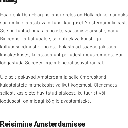
Haag ehk Den Haag hollandi keeles on Hollandi kolmandaks
suurim linn ja asub vaid tunni kaugusel Amsterdami linnast.
See on tuntud oma ajalooliste vaatamisväärsuste, nagu
Binnenhof ja Rahupalee, samuti elava kunsti- ja
kultuurisündmuste poolest. Külastajad saavad jalutada
linnakeskuses, külastada üht paljudest muuseumidest või
lõõgastuda Scheveningeni lähedal asuval rannal.
Üldiselt pakuvad Amsterdam ja selle ümbruskond
külastajatele mitmekesist valikut kogemusi. Olenemata
sellest, kas olete huvitatud ajaloost, kultuurist või
loodusest, on midagi kõigile avastamiseks.
Reisimine Amsterdamisse