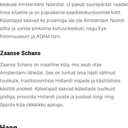
keskuse Amsterdami Noordist. IJ pakub suurepärast vaadet
linna siluetile ja on populaarne paadiekskursioonide koht.
Külastajad saavad ka praamiga üle jõe Amsterdam Noordi
sõita ja uurida piirkonna kultuurikeskusi, nagu Eye
filmimuuseum ja A’DAM torn.
Zaanse Schans
Zaanse Schans on maaliline küla, mis asub otse
Amsterdami lähedal. See on tuntud oma hästi säilinud
tuulikute, traditsiooniliste Hollandi majade ja käsitööliste
käsitöö poolest. Külastajad saavad külastada tuulikuid
giidiga, proovida Hollandi juuste ja puidust kingi ning
õppida küla rikkalikku ajalugu.
Haag