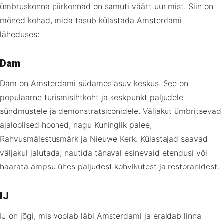
ümbruskonna piirkonnad on samuti väärt uurimist. Siin on
mõned kohad, mida tasub külastada Amsterdami
läheduses:
Dam
Dam on Amsterdami südames asuv keskus. See on
populaarne turismisihtkoht ja keskpunkt paljudele
sündmustele ja demonstratsioonidele. Väljakut ümbritsevad
ajaloolised hooned, nagu Kuninglik palee,
Rahvusmälestusmärk ja Nieuwe Kerk. Külastajad saavad
väljakul jalutada, nautida tänaval esinevaid etendusi või
haarata ampsu ühes paljudest kohvikutest ja restoranidest.
IJ
IJ on jõgi, mis voolab läbi Amsterdami ja eraldab linna