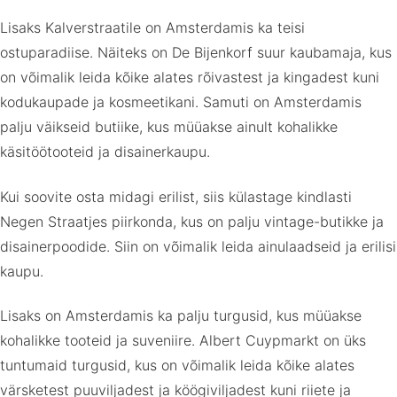
Lisaks Kalverstraatile on Amsterdamis ka teisi
ostuparadiise. Näiteks on De Bijenkorf suur kaubamaja, kus
on võimalik leida kõike alates rõivastest ja kingadest kuni
kodukaupade ja kosmeetikani. Samuti on Amsterdamis
palju väikseid butiike, kus müüakse ainult kohalikke
käsitöötooteid ja disainerkaupu.
Kui soovite osta midagi erilist, siis külastage kindlasti
Negen Straatjes piirkonda, kus on palju vintage-butikke ja
disainerpoodide. Siin on võimalik leida ainulaadseid ja erilisi
kaupu.
Lisaks on Amsterdamis ka palju turgusid, kus müüakse
kohalikke tooteid ja suveniire. Albert Cuypmarkt on üks
tuntumaid turgusid, kus on võimalik leida kõike alates
värsketest puuviljadest ja köögiviljadest kuni riiete ja