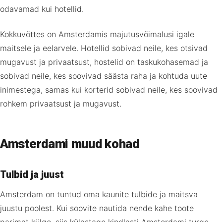
odavamad kui hotellid.
Kokkuvõttes on Amsterdamis majutusvõimalusi igale
maitsele ja eelarvele. Hotellid sobivad neile, kes otsivad
mugavust ja privaatsust, hostelid on taskukohasemad ja
sobivad neile, kes soovivad säästa raha ja kohtuda uute
inimestega, samas kui korterid sobivad neile, kes soovivad
rohkem privaatsust ja mugavust.
Amsterdami muud kohad
Tulbid ja juust
Amsterdam on tuntud oma kaunite tulbide ja maitsva
juustu poolest. Kui soovite nautida nende kahe toote
parimat külge, siis külastage kindlasti Amsterdami turge.