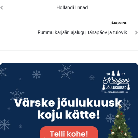
Navigeerimine
Hollandi linnad
Järgmine
JÄRGMINE
Rummu karjäär: ajalugu, tänapäev ja tulevik