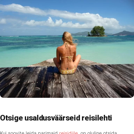
Otsige usaldusväärseid reisilehti
Kui soovite leida parimaid
reisidiile
, on oluline otsida