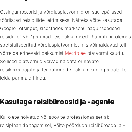
Otsingumootorid ja võrdlusplatvormid on suurepärased
tööriistad reisidiilide leidmiseks. Näiteks võite kasutada
Google’i otsingut, sisestades märksõnu nagu “soodsad
reisidiilid” või “parimad reisipakkumised”. Samuti on olemas
spetsialiseeritud võrdlusplatvormid, mis võimaldavad teil
võrrelda erinevaid pakkumisi
Metrip.ee
platvormi kaudu.
Sellised platvormid võivad näidata erinevate
reisikorraldajate ja lennufirmade pakkumisi ning aidata teil
leida parimaid hindu.
Kasutage reisibüroosid ja -agente
Kui olete hõivatud või soovite professionaalset abi
reisiplaanide tegemisel, võite pöörduda reisibüroode ja -