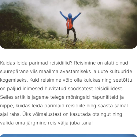
Kuidas leida parimad reisidiilid? Reisimine on alati olnud
suurepärane viis maailma avastamiseks ja uute kultuuride
kogemiseks. Kuid reisimine võib olla kulukas ning seetõttu
on paljud inimesed huvitatud soodsatest reisidiilidest.
Selles artiklis jagame teiega mõningaid näpunäiteid ja
nippe, kuidas leida parimaid reisidiile ning säästa samal
ajal raha. Üks võimalustest on kasutada otsingut ning
valida oma järgmine reis välja juba täna!