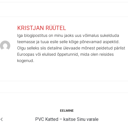
KRISTJAN RÜÜTEL
Iga blogipostitus on minu jaoks uus võimalus sukelduda
teemasse ja tuua esile selle kõige põnevamad aspektid.
Olgu selleks siis detailne ülevaade mõnest peidetud pärlist
Euroopas või elulised õppetunnid, mida olen reisides
kogenud.
Navigeerimine
Eelmine
EELMINE
PVC Katted – kaitse Sinu varale