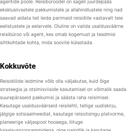
agentide poole. Reisibüroodel on sageli juurdepääs
eksklusiivsetele pakkumistele ja allahindlustele ning nad
saavad aidata teil leida parimaid reisidiile vastavalt teie
eelistustele ja eelarvele. Oluline on valida usaldusväärne
reisibüroo või agent, kes omab kogemust ja teadmisi
sihtkohtade kohta, mida soovite külastada.
Kokkuvõte
Reisidiilide leidmine võib olla väljakutse, kuid õige
strateegia ja otsimisviiside kasutamisel on võimalik saada
suurepäraseid pakkumisi ja säästa raha reisimisel.
Kasutage usaldusväärseid reisilehti, tellige uudiskirju,
jälgige sotsiaalmeediat, kasutage reisiotsingu platvorme,
planeerige väljaspool hooaega, liituge
lojaalsusprogrammidega, olge paindlik ja kasutage