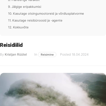
Jälgige eripakkumisi
Kasutage otsingumootoreid ja võrdlusplatvorme
Kasutage reisibüroosid ja -agente
Kokkuvõte
Reisidiilid
By
Kristjan Rüütel
In
Posted
18.04.2024
Reisimine