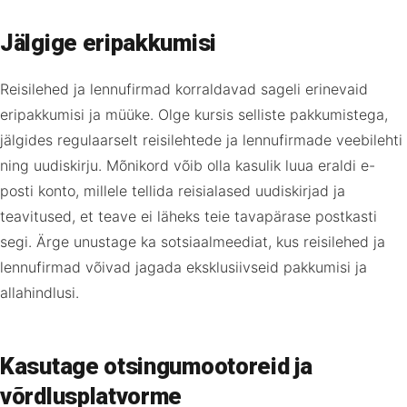
Jälgige eripakkumisi
Reisilehed ja lennufirmad korraldavad sageli erinevaid
eripakkumisi ja müüke. Olge kursis selliste pakkumistega,
jälgides regulaarselt reisilehtede ja lennufirmade veebilehti
ning uudiskirju. Mõnikord võib olla kasulik luua eraldi e-
posti konto, millele tellida reisialased uudiskirjad ja
teavitused, et teave ei läheks teie tavapärase postkasti
segi. Ärge unustage ka sotsiaalmeediat, kus reisilehed ja
lennufirmad võivad jagada eksklusiivseid pakkumisi ja
allahindlusi.
Kasutage otsingumootoreid ja
võrdlusplatvorme