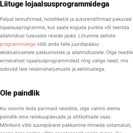
Liituge lojaalsusprogrammidega
Paljud lennufirmad, hotelliketid ja autorendifirmad pakuvad
lojaalsusprogramme, kus saate koguda punkte või teenida
allahindlusi tulevaste reiside jaoks. Liitumine selliste
programmidega
võib anda teile juurdepääsu
eksklusiivsetele pakkumistele ja allahindlustele. Olge teadlik
erinevatest lojaalsusprogrammidest ning valige need, mis
sobivad teie reisimisharjumuste ja eelistustega.
Ole paindlik
Kui soovite leida parimaid reisidiile, olge valmis olema
paindlik oma reisikuupäevade ja sihtkohtade osas.
Mõnikord võib suurepärane pakkumine ilmneda ootamatult,