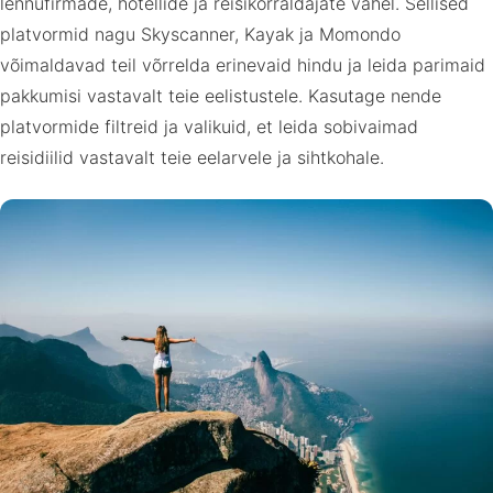
lennufirmade, hotellide ja reisikorraldajate vahel. Sellised
platvormid nagu Skyscanner, Kayak ja Momondo
võimaldavad teil võrrelda erinevaid hindu ja leida parimaid
pakkumisi vastavalt teie eelistustele. Kasutage nende
platvormide filtreid ja valikuid, et leida sobivaimad
reisidiilid vastavalt teie eelarvele ja sihtkohale.