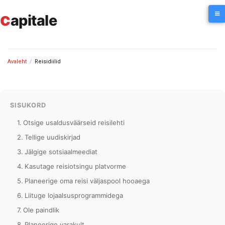
Skip
c
to
apitale
content
Avaleht
/
Reisidiilid
SISUKORD
Otsige usaldusväärseid reisilehti
Tellige uudiskirjad
Jälgige sotsiaalmeediat
Kasutage reisiotsingu platvorme
Planeerige oma reisi väljaspool hooaega
Liituge lojaalsusprogrammidega
Ole paindlik
Planeerige varakult