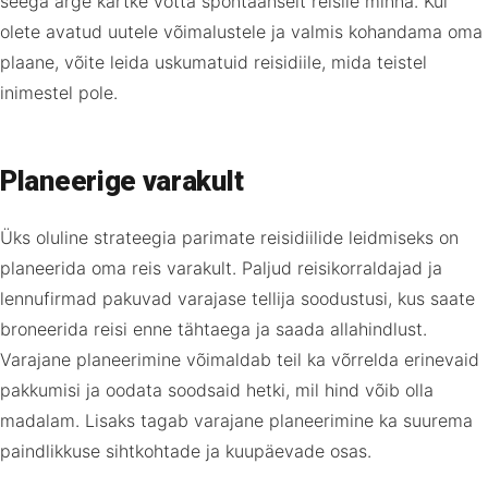
seega ärge kartke võtta spontaanselt reisile minna. Kui
olete avatud uutele võimalustele ja valmis kohandama oma
plaane, võite leida uskumatuid reisidiile, mida teistel
inimestel pole.
Planeerige varakult
Üks oluline strateegia parimate reisidiilide leidmiseks on
planeerida oma reis varakult. Paljud reisikorraldajad ja
lennufirmad pakuvad varajase tellija soodustusi, kus saate
broneerida reisi enne tähtaega ja saada allahindlust.
Varajane planeerimine võimaldab teil ka võrrelda erinevaid
pakkumisi ja oodata soodsaid hetki, mil hind võib olla
madalam. Lisaks tagab varajane planeerimine ka suurema
paindlikkuse sihtkohtade ja kuupäevade osas.