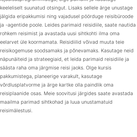
keeleliselt suunatud otsingut. Lisaks sellele ärge unustage
jälgida eripakkumisi ning vajadusel pöörduge reisibüroode
ja -agentide poole. Leides parimaid reisidiile, saate nautida
rohkem reisimist ja avastada uusi sihtkohti ilma oma
eelarvet üle koormamata. Reisidiilid võivad muuta teie
reisikogemuse soodsamaks ja põnevamaks. Kasutage neid
näpunäiteid ja strateegiaid, et leida parimaid reisidiile ja
säästa raha oma järgmise reisi jaoks. Olge kursis
pakkumistega, planeerige varakult, kasutage
võrdlusplatvorme ja ärge kartke olla paindlik oma
reisiplaanide osas. Meie soovitusi järgides saate avastada
maailma parimad sihtkohad ja luua unustamatuid
reisimälestusi.