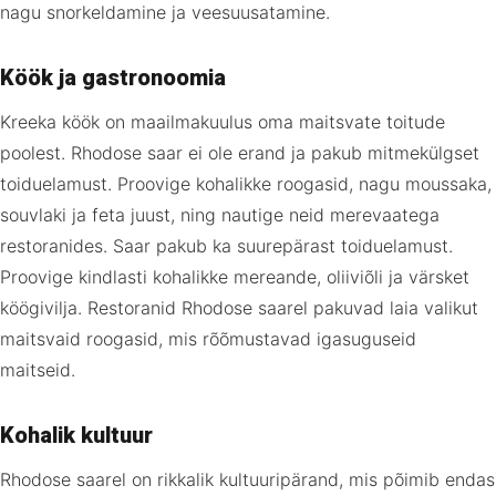
nagu snorkeldamine ja veesuusatamine.
Köök ja gastronoomia
Kreeka köök on maailmakuulus oma maitsvate toitude
poolest. Rhodose saar ei ole erand ja pakub mitmekülgset
toiduelamust. Proovige kohalikke roogasid, nagu moussaka,
souvlaki ja feta juust, ning nautige neid merevaatega
restoranides. Saar pakub ka suurepärast toiduelamust.
Proovige kindlasti kohalikke mereande, oliiviõli ja värsket
köögivilja. Restoranid Rhodose saarel pakuvad laia valikut
maitsvaid roogasid, mis rõõmustavad igasuguseid
maitseid.
Kohalik kultuur
Rhodose saarel on rikkalik kultuuripärand, mis põimib endas