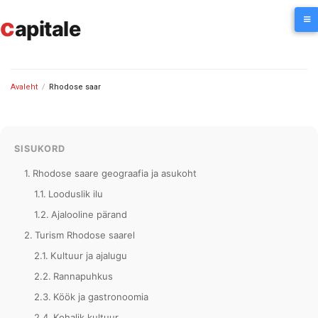
Skip
c
to
apitale
content
Avaleht
/
Rhodose saar
SISUKORD
Rhodose saare geograafia ja asukoht
Looduslik ilu
Ajalooline pärand
Turism Rhodose saarel
Kultuur ja ajalugu
Rannapuhkus
Köök ja gastronoomia
Kohalik kultuur