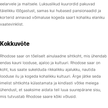
eelarvele ja maitsele. Luksuslikud kuurordid pakuvad
täielikku lõõgastust, samas kui hubased pansionaadid ja
korterid annavad võimaluse kogeda saart kohaliku elaniku
vaatevinklist.
Kokkuvõte
Rhodose saar on tõeliselt ainulaadne sihtkoht, mis ühendab
endas kauni looduse, ajaloo ja kultuuri. Rhodose saar on
koht, kus saate sukelduda rikkalikku ajalukku, nautida
looduse ilu ja kogeda kohalikku kultuuri. Ärge jätke seda
imelist sihtkohta külastamata ja kindlasti võtke meiega
ühendust, et saaksime aidata teil luua suurepärane sisu,
mis tutvustab Rhodose saare kõiki võlusid.