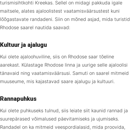
turismisihtkohti Kreekas. Sellel on midagi pakkuda igale
maitsele, alates ajaloolistest vaatamisväärsustest kuni
lõõgastavate randadeni. Siin on mõned asjad, mida turistid
Rhodose saarel nautida saavad:
Kultuur ja ajalugu
Kui olete ajaloohuviline, siis on Rhodose saar tõeline
aarekast. Külastage Rhodose linna ja uurige selle ajaloolisi
tänavaid ning vaatamisväärsusi. Samuti on saarel mitmeid
muuseume, mis kajastavad saare ajalugu ja kultuuri.
Rannapuhkus
Kui olete puhkuseks tulnud, siis leiate siit kaunid rannad ja
suurepärased võimalused päevitamiseks ja ujumiseks.
Randadel on ka mitmeid veespordialasid, mida proovida,