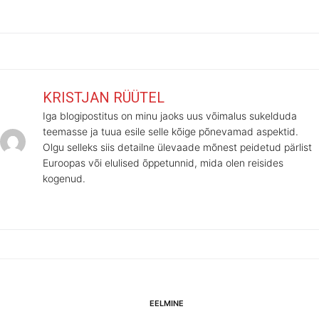
KRISTJAN RÜÜTEL
Iga blogipostitus on minu jaoks uus võimalus sukelduda
teemasse ja tuua esile selle kõige põnevamad aspektid.
Olgu selleks siis detailne ülevaade mõnest peidetud pärlist
Euroopas või elulised õppetunnid, mida olen reisides
kogenud.
Navigeerimine
Eelmine
EELMINE