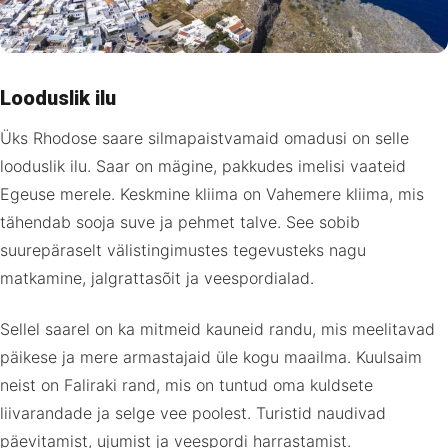
Looduslik ilu
Üks Rhodose saare silmapaistvamaid omadusi on selle
looduslik ilu. Saar on mägine, pakkudes imelisi vaateid
Egeuse merele. Keskmine kliima on Vahemere kliima, mis
tähendab sooja suve ja pehmet talve. See sobib
suurepäraselt välistingimustes tegevusteks nagu
matkamine, jalgrattasõit ja veespordialad.
Sellel saarel on ka mitmeid kauneid randu, mis meelitavad
päikese ja mere armastajaid üle kogu maailma. Kuulsaim
neist on Faliraki rand, mis on tuntud oma kuldsete
liivarandade ja selge vee poolest. Turistid naudivad
päevitamist, ujumist ja veespordi harrastamist.