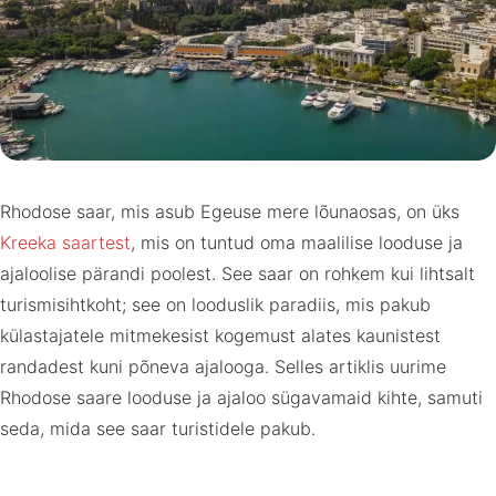
Rhodose saar, mis asub Egeuse mere lõunaosas, on üks
Kreeka saartest
, mis on tuntud oma maalilise looduse ja
ajaloolise pärandi poolest. See saar on rohkem kui lihtsalt
turismisihtkoht; see on looduslik paradiis, mis pakub
külastajatele mitmekesist kogemust alates kaunistest
randadest kuni põneva ajalooga. Selles artiklis uurime
Rhodose saare looduse ja ajaloo sügavamaid kihte, samuti
seda, mida see saar turistidele pakub.