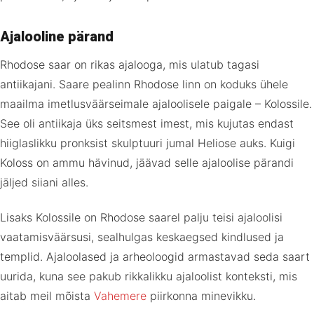
Ajalooline pärand
Rhodose saar on rikas ajalooga, mis ulatub tagasi
antiikajani. Saare pealinn Rhodose linn on koduks ühele
maailma imetlusväärseimale ajaloolisele paigale – Kolossile.
See oli antiikaja üks seitsmest imest, mis kujutas endast
hiiglaslikku pronksist skulptuuri jumal Heliose auks. Kuigi
Koloss on ammu hävinud, jäävad selle ajaloolise pärandi
jäljed siiani alles.
Lisaks Kolossile on Rhodose saarel palju teisi ajaloolisi
vaatamisväärsusi, sealhulgas keskaegsed kindlused ja
templid. Ajaloolased ja arheoloogid armastavad seda saart
uurida, kuna see pakub rikkalikku ajaloolist konteksti, mis
aitab meil mõista
Vahemere
piirkonna minevikku.