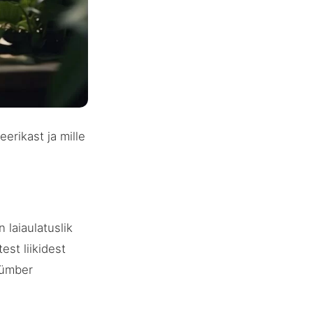
erikast ja mille
laiaulatuslik
st liikidest
n ümber