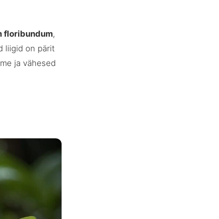
m floribundum
,
 liigid on pärit
ime ja vähesed