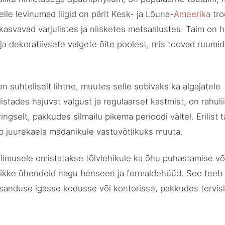
lle levinumad liigid on pärit Kesk- ja Lõuna-
Ameerika
tro
kasvavad varjulistes ja niisketes metsaalustes. Taim on 
 dekoratiivsete valgete õite poolest, mis toovad ruumid
n suhteliselt lihtne, muutes selle sobivaks ka algajatele
elistades hajuvat valgust ja regulaarset kastmist, on rahuli
ngselt, pakkudes silmailu pikema perioodi vältel. Erilist 
ib juurekaela mädanikule vastuvõtlikuks muuta.
älimusele omistatakse tõlvlehikule ka õhu puhastamise võ
ikke ühendeid nagu benseen ja formaldehüüd. See teeb 
e lisanduse igasse kodusse või kontorisse, pakkudes tervis