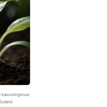
d kasvutingimusi
õudeid.