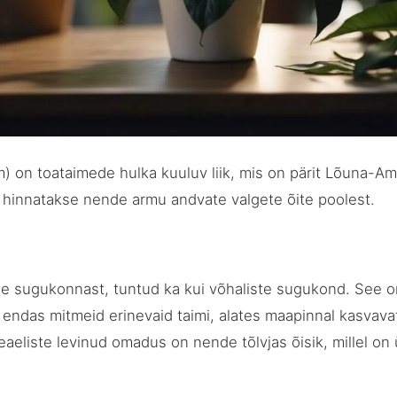
m) on toataimede hulka kuuluv liik, mis on pärit Lõuna-Ame
e hinnatakse nende armu andvate valgete õite poolest.
e sugukonnast, tuntud ka kui võhaliste sugukond. See on 
endas mitmeid erinevaid taimi, alates maapinnal kasvavate
ceaeliste levinud omadus on nende tõlvjas õisik, millel o