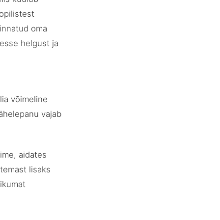
opilistest
hinnatud oma
esse helgust ja
ilia võimeline
tähelepanu vajab
ime, aidates
temast lisaks
likumat