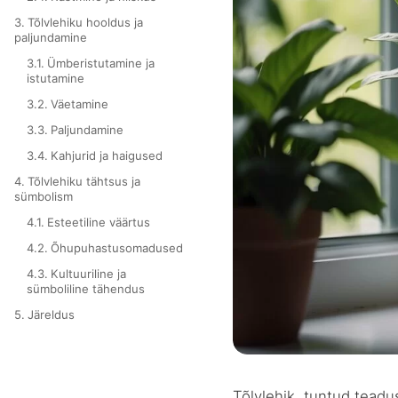
Tõlvlehiku hooldus ja
paljundamine
Ümberistutamine ja
istutamine
Väetamine
Paljundamine
Kahjurid ja haigused
Tõlvlehiku tähtsus ja
sümbolism
Esteetiline väärtus
Õhupuhastusomadused
Kultuuriline ja
sümboliline tähendus
Järeldus
Tõlvlehik, tuntud tead