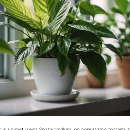
usliku nimetusega Spathiphyllum, on populaarne toataim, 