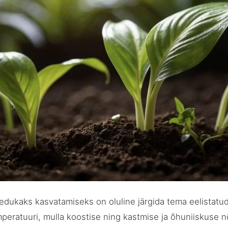
e edukaks kasvatamiseks on oluline järgida tema eelistatu
peratuuri, mulla koostise ning kastmise ja õhuniiskuse n