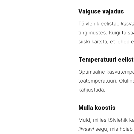
Valguse vajadus
Tõlvlehik eelistab
kasv
tingimustes. Kuigi ta 
siiski kaitsta, et lehed
Temperatuuri eelis
Optimaalne kasvutemper
toatemperatuuri. Olulin
kahjustada.
Mulla koostis
Muld, milles tõlvlehik 
liivsavi
segu, mis hoiab 