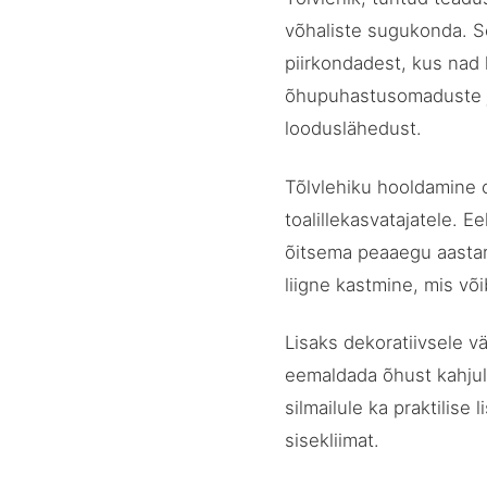
võhaliste sugukonda. Se
piirkondadest, kus nad 
õhupuhastusomaduste ja
looduslähedust.
Tõlvlehiku hooldamine o
toalillekasvatajatele. E
õitsema peaaegu aastari
liigne kastmine, mis võ
Lisaks dekoratiivsele v
eemaldada õhust kahjul
silmailule ka praktilis
sisekliimat.