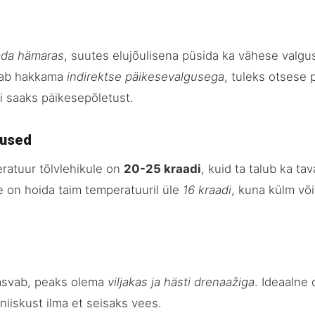
ada hämaras
, suutes elujõulisena püsida ka vähese valg
saab hakkama
indirektse päikesevalgusega
, tuleks otsese 
 ei saaks päikesepõletust.
tused
atuur tõlvlehikule on
20-25 kraadi
, kuid ta talub ka tav
e on hoida taim temperatuuril üle
16 kraadi
, kuna külm võ
kasvab, peaks olema
viljakas ja hästi drenaažiga
. Ideaalne
niiskust ilma et seisaks vees.