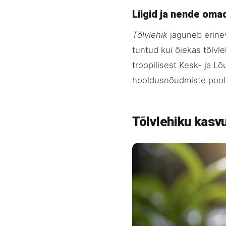
Liigid ja nende om
Tõlvlehik
jaguneb erinev
tuntud kui õiekas tõlvle
troopilisest Kesk- ja 
hooldusnõudmiste pool
Tõlvlehiku kasv