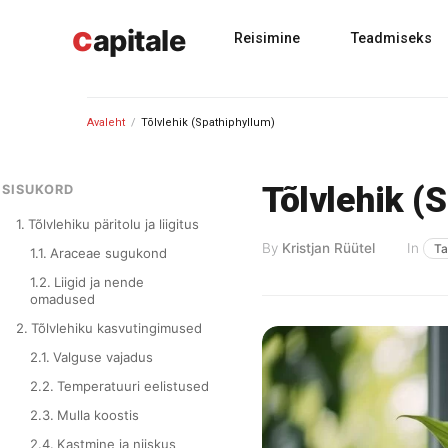
Skip
c
to
apitale
Reisimine
Teadmiseks
content
Avaleht
/
Tõlvlehik (Spathiphyllum)
Tõlvlehik (
SISUKORD
Tõlvlehiku päritolu ja liigitus
By
Kristjan Rüütel
In
T
Araceae sugukond
Liigid ja nende
omadused
Tõlvlehiku kasvutingimused
Valguse vajadus
Temperatuuri eelistused
Mulla koostis
Kastmine ja niiskus