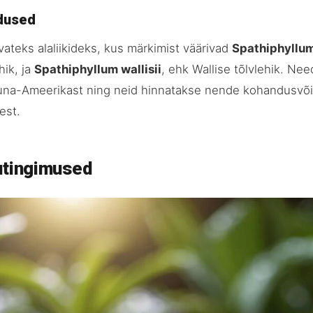
adused
ateks alaliikideks, kus märkimist väärivad
Spathiphyllu
hik, ja
Spathiphyllum wallisii
, ehk Wallise tõlvlehik. Need
Lõuna-Ameerikast ning neid hinnatakse nende kohandusvõ
est.
utingimused