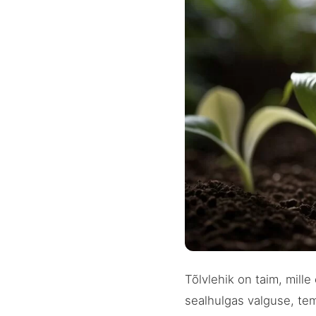
Tõlvlehik on taim, mill
sealhulgas valguse, tem