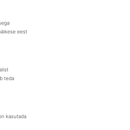
usega
päikese eest
alist
ib teda
 on kasutada