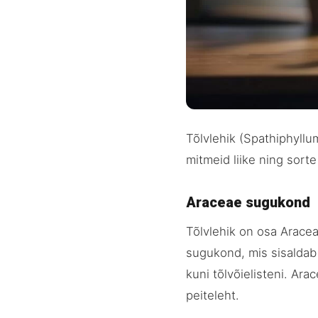
Tõlvlehik (Spathiphyllu
mitmeid liike ning sort
Araceae sugukond
Tõlvlehik on osa Aracea
sugukond, mis sisaldab 
kuni tõlvõielisteni. Ara
peiteleht.