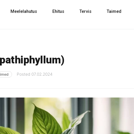
Meelelahutus
Ehitus
Tervis
Taimed
Spathiphyllum)
Posted
07.02.2024
aimed