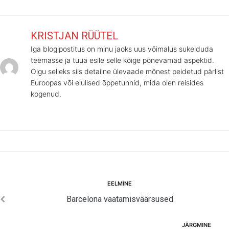
KRISTJAN RÜÜTEL
Iga blogipostitus on minu jaoks uus võimalus sukelduda
teemasse ja tuua esile selle kõige põnevamad aspektid.
Olgu selleks siis detailne ülevaade mõnest peidetud pärlist
Euroopas või elulised õppetunnid, mida olen reisides
kogenud.
Navigeerimine
Eelmine
EELMINE
Barcelona vaatamisväärsused
Järgmine
JÄRGMINE