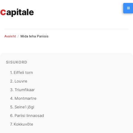
Skip
c
to
apitale
content
Avaleht
/
Mida teha Pariisis
SISUKORD
Eiffeli torn
Louvre
Triumfikaar
Montmartre
Seine’i jõgi
Pariisi linnaosad
Kokkuvõte