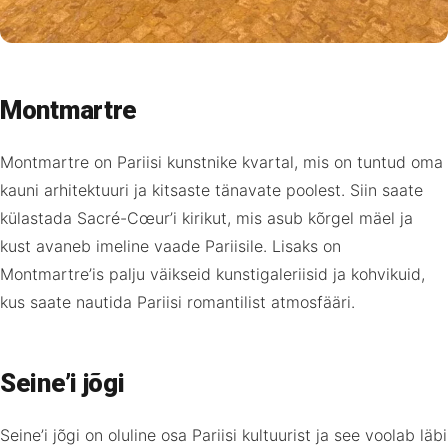
Montmartre
Montmartre on Pariisi kunstnike kvartal, mis on tuntud oma
kauni arhitektuuri ja kitsaste tänavate poolest. Siin saate
külastada Sacré-Cœur’i kirikut, mis asub kõrgel mäel ja
kust avaneb imeline vaade Pariisile. Lisaks on
Montmartre’is palju väikseid kunstigaleriisid ja kohvikuid,
kus saate nautida Pariisi romantilist atmosfääri.
Seine’i jõgi
Seine’i jõgi on oluline osa Pariisi kultuurist ja see voolab läbi