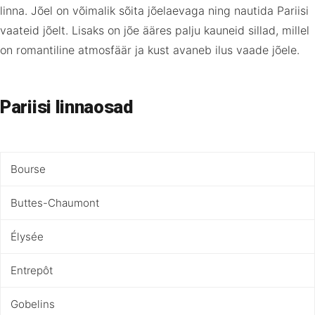
linna. Jõel on võimalik sõita jõelaevaga ning nautida Pariisi
vaateid jõelt. Lisaks on jõe ääres palju kauneid sillad, millel
on romantiline atmosfäär ja kust avaneb ilus vaade jõele.
Pariisi linnaosad
Bourse
Buttes-Chaumont
Élysée
Entrepôt
Gobelins