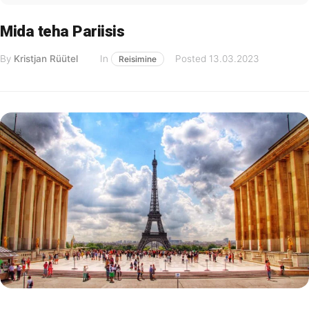
Mida teha Pariisis
By
Kristjan Rüütel
In
Posted
13.03.2023
Reisimine