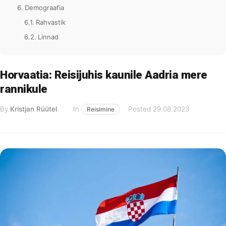
Demograafia
Rahvastik
Linnad
Horvaatia: Reisijuhis kaunile Aadria mere
rannikule
By
Kristjan Rüütel
In
Posted
29.08.2023
Reisimine