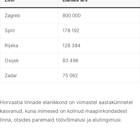
Zagreb
800 000
Split
178 192
Rijeka
128 384
Osijek
83 496
Zadar
75 062
Horvaatia linnade elanikkond on viimastel aastakümnetel
kasvanud, kuna inimesed on kolinud maapiirkondadest
linna, otsides paremaid töövõimalusi ja elutingimusi.