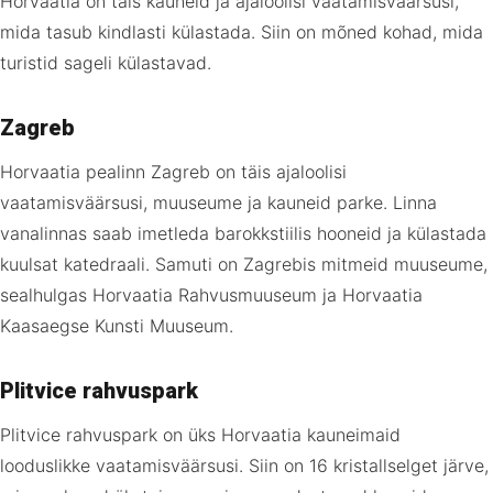
Horvaatia on täis kauneid ja ajaloolisi vaatamisväärsusi,
mida tasub kindlasti külastada. Siin on mõned kohad, mida
turistid sageli külastavad.
Zagreb
Horvaatia pealinn Zagreb on täis ajaloolisi
vaatamisväärsusi, muuseume ja kauneid parke. Linna
vanalinnas saab imetleda barokkstiilis hooneid ja külastada
kuulsat katedraali. Samuti on Zagrebis mitmeid muuseume,
sealhulgas Horvaatia Rahvusmuuseum ja Horvaatia
Kaasaegse Kunsti Muuseum.
Plitvice rahvuspark
Plitvice rahvuspark on üks Horvaatia kauneimaid
looduslikke vaatamisväärsusi. Siin on 16 kristallselget järve,