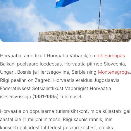
Horvaatia, ametlikult Horvaatia Vabariik, on
riik Euroopas
Balkani poolsaare loodeosas. Horvaatia piirneb Sloveenia,
Ungari, Bosnia ja Hertsegoviina, Serbia ning
Montenegroga
.
Riigi pealinn on Zagreb. Horvaatia eraldus Jugoslaavia
Föderatiivsest Sotsialistlikust Vabariigist Horvaatia
iseseisvussõja (1991-1995) tulemusel.
Horvaatia on populaarne turismisihtkoht, mida külastab igal
aastal üle 11 miljoni inimese. Riigi kaunis rannik, mis
koosneb paljudest lahtedest ja saarekestest, on üks