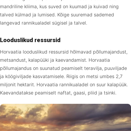
mandriline kliima, kus suved on kuumad ja kuivad ning
talved külmad ja lumised. Kõige suuremad sademed
langevad rannikualadel sügisel ja talvel.
Looduslikud ressursid
Horvaatia looduslikud ressursid hõlmavad põllumajandust,
metsandust, kalapüüki ja kaevandamist. Horvaatia
põllumajandus on suunatud peamiselt teravilja, puuviljade
ja köögiviljade kasvatamisele. Riigis on metsi umbes 2,7
miljonit hektarit. Horvaatia rannikualadel on suur kalapüük.
Kaevandatakse peamiselt naftat, gaasi, pliid ja tsinki.