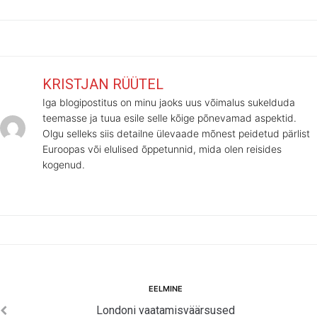
KRISTJAN RÜÜTEL
Iga blogipostitus on minu jaoks uus võimalus sukelduda
teemasse ja tuua esile selle kõige põnevamad aspektid.
Olgu selleks siis detailne ülevaade mõnest peidetud pärlist
Euroopas või elulised õppetunnid, mida olen reisides
kogenud.
Navigeerimine
Eelmine
EELMINE
Londoni vaatamisväärsused