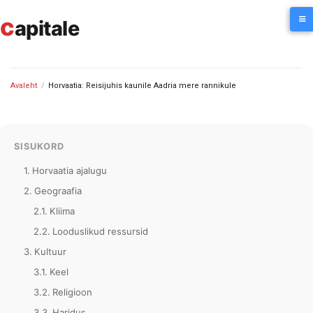
Skip
c
to
apitale
content
Avaleht
/
Horvaatia: Reisijuhis kaunile Aadria mere rannikule
SISUKORD
Horvaatia ajalugu
Geograafia
Kliima
Looduslikud ressursid
Kultuur
Keel
Religioon
Haridus