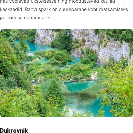
mis voolavad üksteisesse ning moodustavad kaunid
kaskaadid. Rahvuspark on suurepärane koht matkamiseks
ja looduse nautimiseks.
Dubrovnik