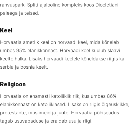
rahvuspark, Spliti ajalooline kompleks koos Diocletiani
paleega ja teised.
Keel
Horvaatia ametlik keel on horvaadi keel, mida kõneleb
umbes 95% elanikkonnast. Horvaadi keel kuulub slaavi
keelte hulka. Lisaks horvaadi keelele kõneldakse riigis ka
serbia ja bosnia keelt.
Religioon
Horvaatia on enamasti katoliiklik riik, kus umbes 86%
elanikkonnast on katoliiklased. Lisaks on riigis õigeusklikke,
protestante, muslimeid ja juute. Horvaatia põhiseadus
tagab usuvabaduse ja eraldab usu ja riigi.