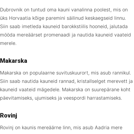
Dubrovnik on tuntud oma kauni vanalinna poolest, mis on
üks Horvaatia kõige paremini säilinud keskaegseid linnu.
Siin saab imetleda kauneid barokkstiilis hooneid, jalutada
mööda mereäärset promenaadi ja nautida kauneid vaateid
merele.
Makarska
Makarska on populaarne suvituskuurort, mis asub rannikul.
Siin saab nautida kauneid rannad, kristallselget merevett ja
kauneid vaateid mägedele. Makarska on suurepärane koht
päevitamiseks, ujumiseks ja veespordi harrastamiseks.
Rovinj
Rovinj on kaunis mereäärne linn, mis asub Aadria mere