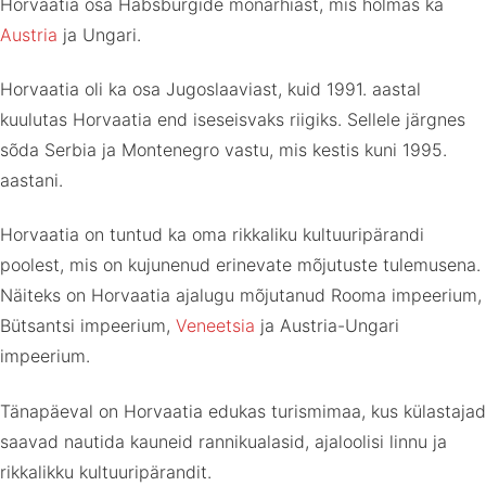
Horvaatia osa Habsburgide monarhiast, mis hõlmas ka
Austria
ja Ungari.
Horvaatia oli ka osa Jugoslaaviast, kuid 1991. aastal
kuulutas Horvaatia end iseseisvaks riigiks. Sellele järgnes
sõda Serbia ja Montenegro vastu, mis kestis kuni 1995.
aastani.
Horvaatia on tuntud ka oma rikkaliku kultuuripärandi
poolest, mis on kujunenud erinevate mõjutuste tulemusena.
Näiteks on Horvaatia ajalugu mõjutanud Rooma impeerium,
Bütsantsi impeerium,
Veneetsia
ja Austria-Ungari
impeerium.
Tänapäeval on Horvaatia edukas turismimaa, kus külastajad
saavad nautida kauneid rannikualasid, ajaloolisi linnu ja
rikkalikku kultuuripärandit.