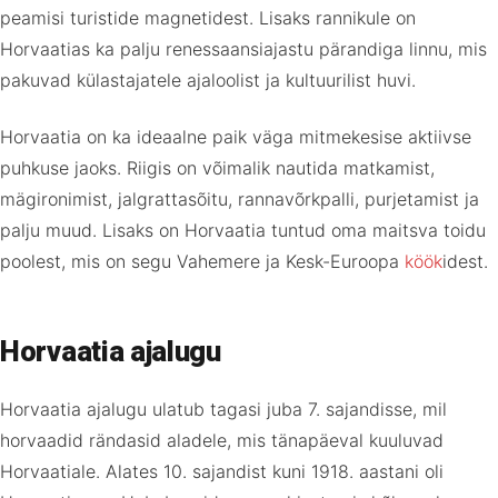
peamisi turistide magnetidest. Lisaks rannikule on
Horvaatias ka palju renessaansiajastu pärandiga linnu, mis
pakuvad külastajatele ajaloolist ja kultuurilist huvi.
Horvaatia on ka ideaalne paik väga mitmekesise aktiivse
puhkuse jaoks. Riigis on võimalik nautida matkamist,
mägironimist, jalgrattasõitu, rannavõrkpalli, purjetamist ja
palju muud. Lisaks on Horvaatia tuntud oma maitsva toidu
poolest, mis on segu Vahemere ja Kesk-Euroopa
köök
idest.
Horvaatia ajalugu
Horvaatia ajalugu ulatub tagasi juba 7. sajandisse, mil
horvaadid rändasid aladele, mis tänapäeval kuuluvad
Horvaatiale. Alates 10. sajandist kuni 1918. aastani oli