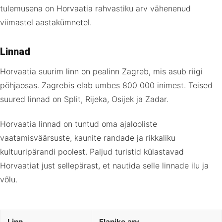
tulemusena on Horvaatia rahvastiku arv vähenenud
viimastel aastakümnetel.
Linnad
Horvaatia suurim linn on pealinn Zagreb, mis asub riigi
põhjaosas. Zagrebis elab umbes 800 000 inimest. Teised
suured linnad on Split, Rijeka, Osijek ja Zadar.
Horvaatia linnad on tuntud oma ajalooliste
vaatamisväärsuste, kaunite randade ja rikkaliku
kultuuripärandi poolest. Paljud turistid külastavad
Horvaatiat just sellepärast, et nautida selle linnade ilu ja
võlu.
Linn
Elanike arv