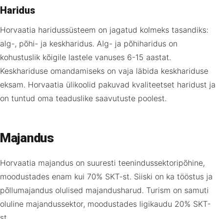
Haridus
Horvaatia haridussüsteem on jagatud kolmeks tasandiks:
alg-, põhi- ja keskharidus. Alg- ja põhiharidus on
kohustuslik kõigile lastele vanuses 6-15 aastat.
Keskhariduse omandamiseks on vaja läbida keskhariduse
eksam. Horvaatia ülikoolid pakuvad kvaliteetset haridust ja
on tuntud oma teaduslike saavutuste poolest.
Majandus
Horvaatia majandus on suuresti teenindussektoripõhine,
moodustades enam kui 70% SKT-st. Siiski on ka tööstus ja
põllumajandus olulised majandusharud. Turism on samuti
oluline majandussektor, moodustades ligikaudu 20% SKT-
st.