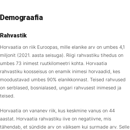
Demograafia
Rahvastik
Horvaatia on riik Euroopas, mille elanike arv on umbes 4,1
miljonit (2021. aasta seisuga). Riigi rahvastiku tihedus on
umbes 73 inimest ruutkilomeetri kohta. Horvaatia
rahvastiku koosseisus on enamik inimesi horvaadid, kes
moodustavad umbes 90% elanikkonnast. Teised rahvused
on serblased, bosnialased, ungari rahvusest inimesed ja
teised.
Horvaatia on vananev riik, kus keskmine vanus on 44
aastat. Horvaatia rahvastiku iive on negatiivne, mis
tähendab, et sündide arv on väiksem kui surmade arv. Selle