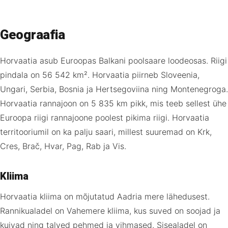
Geograafia
Horvaatia asub Euroopas Balkani poolsaare loodeosas. Riigi
pindala on 56 542 km². Horvaatia piirneb Sloveenia,
Ungari, Serbia, Bosnia ja Hertsegoviina ning Montenegroga.
Horvaatia rannajoon on 5 835 km pikk, mis teeb sellest ühe
Euroopa riigi rannajoone poolest pikima riigi. Horvaatia
territooriumil on ka palju saari, millest suuremad on Krk,
Cres, Brač, Hvar, Pag, Rab ja Vis.
Kliima
Horvaatia kliima on mõjutatud Aadria mere lähedusest.
Rannikualadel on Vahemere kliima, kus suved on soojad ja
kuivad ning talved pehmed ja vihmased. Sisealadel on