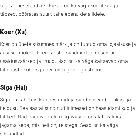
tugev eneseteadvus. Kuked on ka väga korralikud ja
täpsed, pöörates suurt tähelepanu detailidele.
Koer (Xu)
Koer on üheteistkümnes märk ja on tuntud oma lojaalsuse ja
aususe poolest. Koera aastal sündinud inimesed on
usaldusväärsed ja truud. Nad on ka väga kaitsevad oma
lähedaste suhtes ja neil on tugev õiglustunne.
Siga (Hai)
Siga on kaheteistkümnes märk ja sümboliseerib jõukust ja
heldust. Sea aastal sündinud inimesed on heasüdamlikud ja
lahked. Nad naudivad elu mugavusi ja on alati valmis
jagama seda, mis neil on, teistega. Sead on ka väga
sihikindlad.