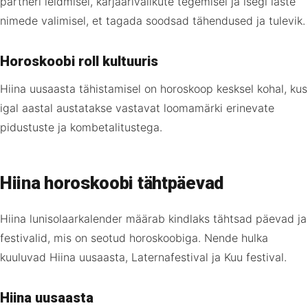
partneri leidmisel, karjäärivalikute tegemisel ja isegi laste
nimede valimisel, et tagada soodsad tähendused ja tulevik.
Horoskoobi roll kultuuris
Hiina uusaasta tähistamisel on horoskoop kesksel kohal, kus
igal aastal austatakse vastavat loomamärki erinevate
pidustuste ja kombetalitustega.
Hiina horoskoobi tähtpäevad
Hiina lunisolaarkalender määrab kindlaks tähtsad päevad ja
festivalid, mis on seotud horoskoobiga. Nende hulka
kuuluvad Hiina uusaasta, Laternafestival ja Kuu festival.
Hiina uusaasta