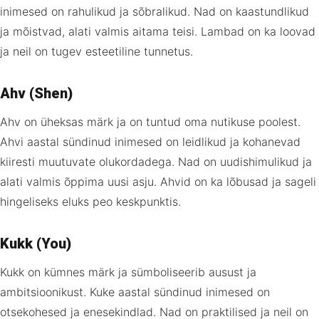
inimesed on rahulikud ja sõbralikud. Nad on kaastundlikud
ja mõistvad, alati valmis aitama teisi. Lambad on ka loovad
ja neil on tugev esteetiline tunnetus.
Ahv (Shen)
Ahv on üheksas märk ja on tuntud oma nutikuse poolest.
Ahvi aastal sündinud inimesed on leidlikud ja kohanevad
kiiresti muutuvate olukordadega. Nad on uudishimulikud ja
alati valmis õppima uusi asju. Ahvid on ka lõbusad ja sageli
hingeliseks eluks peo keskpunktis.
Kukk (You)
Kukk on kümnes märk ja sümboliseerib ausust ja
ambitsioonikust. Kuke aastal sündinud inimesed on
otsekohesed ja enesekindlad. Nad on praktilised ja neil on