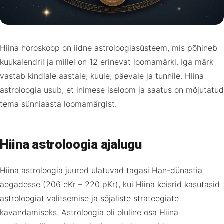
Hiina horoskoop on iidne astroloogiasüsteem, mis põhineb
kuukalendril ja millel on 12 erinevat loomamärki. Iga märk
vastab kindlale aastale, kuule, päevale ja tunnile. Hiina
astroloogia usub, et inimese iseloom ja saatus on mõjutatud
tema sünniaasta loomamärgist.
Hiina astroloogia ajalugu
Hiina astroloogia juured ulatuvad tagasi Han-dünastia
aegadesse (206 eKr – 220 pKr), kui Hiina keisrid kasutasid
astroloogiat valitsemise ja sõjaliste strateegiate
kavandamiseks. Astroloogia oli oluline osa Hiina