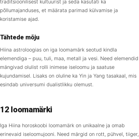
traditsioonilisest kultuurist ja seda kasutati ka
põllumajanduses, et määrata parimad külvamise ja
koristamise ajad.
Tähtede mõju
Hiina astroloogias on iga loomamärk seotud kindla
elemendiga – puu, tuli, maa, metall ja vesi. Need elemendid
mängivad olulist rolli inimese iseloomu ja saatuse
kujundamisel. Lisaks on oluline ka Yin ja Yang tasakaal, mis
esindab universumi dualistlikku olemust.
12 loomamärki
Iga Hiina horoskoobi loomamärk on unikaalne ja omab
erinevaid iseloomujooni. Need märgid on rott, pühvel, tiiger,