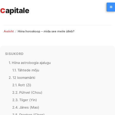
Skip
c
to
apitale
content
Avaleht
/
Hiina horoskoop – mida see meile ütleb?
SISUKORD
Hiina astroloogia ajalugu
Tähtede mõju
12 loomamärki
Rott (Zi)
Pühvel (Chou)
Tiiger (Yin)
Jänes (Mao)
Draakon (Chen)