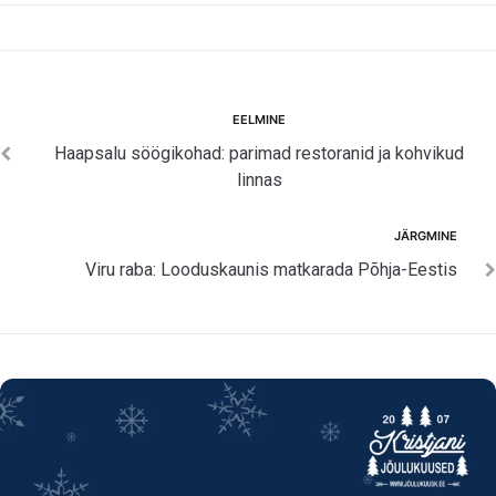
Navigeerimine
Eelmine
EELMINE
Haapsalu söögikohad: parimad restoranid ja kohvikud
linnas
Järgmine
JÄRGMINE
Viru raba: Looduskaunis matkarada Põhja-Eestis