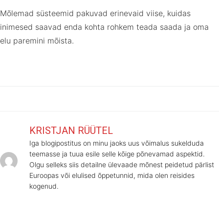
Mõlemad süsteemid pakuvad erinevaid viise, kuidas
inimesed saavad enda kohta rohkem teada saada ja oma
elu paremini mõista.
KRISTJAN RÜÜTEL
Iga blogipostitus on minu jaoks uus võimalus sukelduda
teemasse ja tuua esile selle kõige põnevamad aspektid.
Olgu selleks siis detailne ülevaade mõnest peidetud pärlist
Euroopas või elulised õppetunnid, mida olen reisides
kogenud.