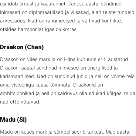
esindab õrnust ja kaastunnet. Jänese aastal sündinud
inimesed on diplomaatilised ja viisakad, alati teiste tundeid
arvestades. Nad on rahumeelsed ja vältivad konflikte,
otsides harmooniat igas olukorras.
Draakon (Chen)
Draakon on viies märk ja on Hiina kultuuris eriti austatud.
Draakoni aastal sündinud inimesed on energilised ja
karismaatilised. Nad on sündinud juhid ja neil on võime teisi
oma visiooniga kaasa tõmmata. Draakonid on
ambitsioonikad ja neil on kalduvus olla edukad kõiges, mida
nad ette võtavad.
Madu (Si)
Madu on kuues märk ja sümboliseerib tarkust. Mao aastal