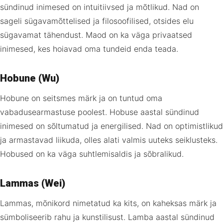
sündinud inimesed on intuitiivsed ja mõtlikud. Nad on
sageli sügavamõttelised ja filosoofilised, otsides elu
sügavamat tähendust. Maod on ka väga privaatsed
inimesed, kes hoiavad oma tundeid enda teada.
Hobune (Wu)
Hobune on seitsmes märk ja on tuntud oma
vabadusearmastuse poolest. Hobuse aastal sündinud
inimesed on sõltumatud ja energilised. Nad on optimistlikud
ja armastavad liikuda, olles alati valmis uuteks seiklusteks.
Hobused on ka väga suhtlemisaldis ja sõbralikud.
Lammas (Wei)
Lammas, mõnikord nimetatud ka kits, on kaheksas märk ja
sümboliseerib rahu ja kunstilisust. Lamba aastal sündinud