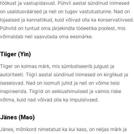
töökust ja vastupidavust. Pühvli aastal sündinud inimesed
on usaldusväärsed ja neil on tugev vastutustunne. Nad on
lojaalsed ja kannatlikud, kuid võivad olla ka konservatiivsed.
Pühvlid on tuntud oma järjekindla tööeetika poolest, mis
võimaldab neil saavutada oma eesmärke.
Tiiger (Yin)
Tiiger on kolmas märk, mis sümboliseerib julgust ja
autoriteeti. Tiigri aastal sündinud inimesed on kirglikud ja
iseseisvad. Nad on loomult juhid ja neil on võime teisi
inspireerida. Tiigrid on seiklushimulised ja valmis riske
võtma, kuid nad võivad olla ka impulsiivsed.
Jänes (Mao)
Jänes, mõnikord nimetatud ka kui kass, on neljas märk ja