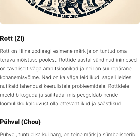
Rott (Zi)
Rott on Hiina zodiaagi esimene märk ja on tuntud oma
terava mõistuse poolest. Rottide aastal sündinud inimesed
on tavaliselt väga ambitsioonikad ja neil on suurepärane
kohanemisvõime. Nad on ka väga leidlikud, sageli leides
nutikaid lahendusi keerulistele probleemidele. Rottidele
meeldib koguda ja säilitada, mis peegeldab nende
loomulikku kalduvust olla ettevaatlikud ja säästlikud.
Pühvel (Chou)
Pühvel, tuntud ka kui härg, on teine märk ja sümboliseerib