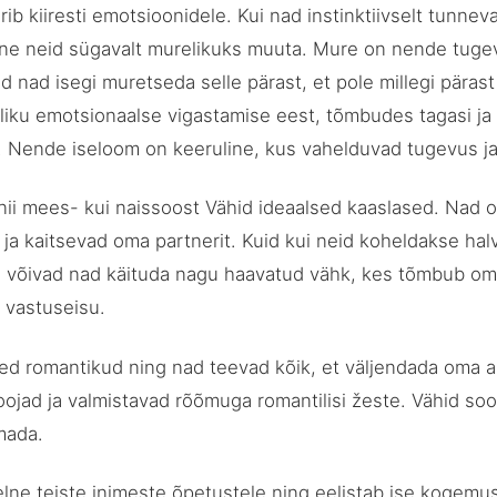
ib kiiresti emotsioonidele. Kui nad instinktiivselt tunnev
ne neid sügavalt murelikuks muuta. Mure on nende tuge
ad nad isegi muretseda selle pärast, et pole millegi päras
liku emotsionaalse vigastamise eest, tõmbudes tagasi ja
t. Nende iseloom on keeruline, kus vahelduvad tugevus j
 nii mees- kui naissoost Vähid ideaalsed kaaslased. Nad 
 ja kaitsevad oma partnerit. Kuid kui neid koheldakse halv
 võivad nad käituda nagu haavatud vähk, kes tõmbub om
t vastuseisu.
d romantikud ning nad teevad kõik, et väljendada oma 
ojad ja valmistavad rõõmuga romantilisi žeste. Vähid so
omada.
elne teiste inimeste õpetustele ning eelistab ise kogemu