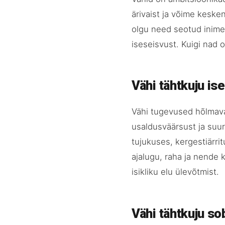
ärivaist ja võime kesk
olgu need seotud inime
iseseisvust. Kuigi nad 
Vähi tähtkuju i
Vähi tugevused hõlmava
usaldusväärsust ja suu
tujukuses, kergestiärr
ajalugu, raha ja nende k
isikliku elu ülevõtmist.
Vähi tähtkuju so