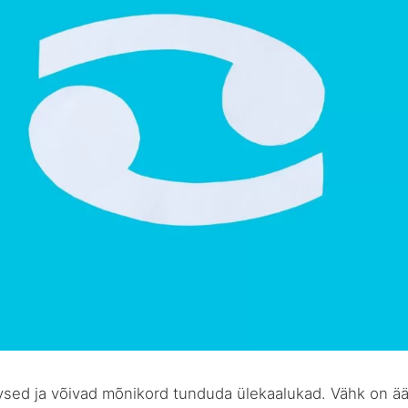
vsed ja võivad mõnikord tunduda ülekaalukad. Vähk on äär