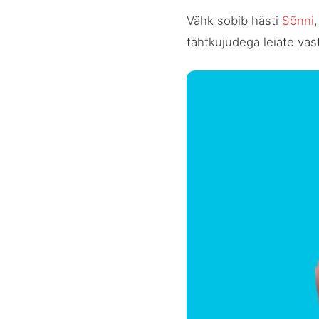
Vähk sobib hästi
Sõnni
tähtkujudega leiate vas