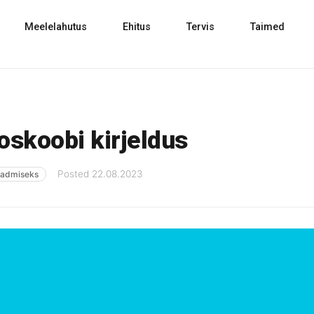
Meelelahutus
Ehitus
Tervis
Taimed
skoobi kirjeldus
Posted
22.08.2023
admiseks