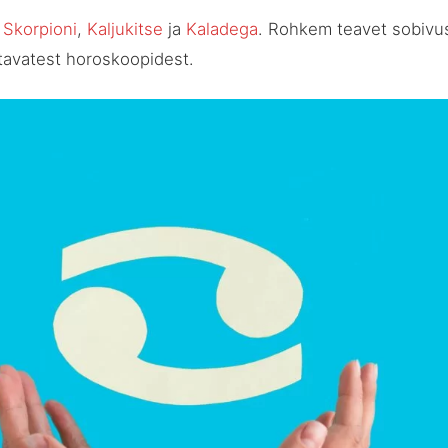
,
Skorpioni
,
Kaljukitse
ja
Kaladega
. Rohkem teavet sobivus
tavatest horoskoopidest.