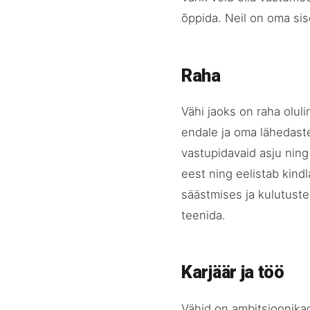
õppida. Neil on oma sis
Raha
Vähi jaoks on raha olul
endale ja oma lähedaste
vastupidavaid asju ning
eest ning eelistab kindl
säästmises ja kulutust
teenida.
Karjäär ja töö
Vähid on ambitsioonika