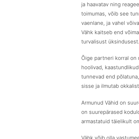
ja haavatav ning reageer
toimumas, võib see tun
vaenlane, ja vahel võiv
Vähk kaitseb end võima
turvalisust üksinduses
Õige partneri korral on
hoolivad, kaastundlikud
tunnevad end põlatuna,
sisse ja ilmutab okkalis
Armunud Vähid on suure
on suurepärased kodulo
armastatuid täielikult 
Vähk võib olla vastume