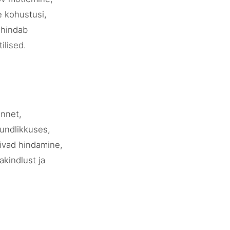
e kohustusi,
 hindab
ilised.
unnet,
tundlikkuses,
ivad hindamine,
akindlust ja