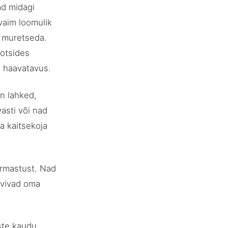
ad midagi
vaim loomulik
t muretseda.
 otsides
a haavatavus.
on lahked,
asti või nad
a kaitsekoja
armastust. Nad
ovivad oma
ste kaudu