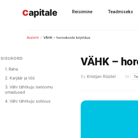
Skip
c
to
apitale
Reisimine
Teadmiseks
content
Avaleht
/
VÄHK – horoskoobi kirjeldus
VÄHK – horo
SISUKORD
Raha
By
Kristjan Rüütel
In
Te
Karjäär ja töö
Vähi tähtkuju iseloomu
omadused
Vähi tähtkuju sobivus