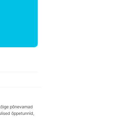
e kõige põnevamad
ulised õppetunnid,