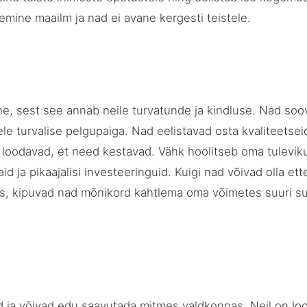
emine maailm ja nad ei avane kergesti teistele.
ine, sest see annab neile turvatunde ja kindluse. Nad soo
le turvalise pelgupaiga. Nad eelistavad osta kvaliteetseid
 loodavad, et need kestavad. Vähk hoolitseb oma tulevik
aid ja pikaajalisi investeeringuid. Kuigi nad võivad olla ett
es, kipuvad nad mõnikord kahtlema oma võimetes suuri 
d ja võivad edu saavutada mitmes valdkonnas. Neil on lo