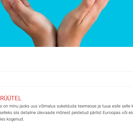
 RÜÜTEL
tus on minu jaoks uus võimalus sukelduda teemasse ja tuua esile sell
selleks siis detailne ülevaade mõnest peidetud pärlist Euroopas või el
ides kogenud.