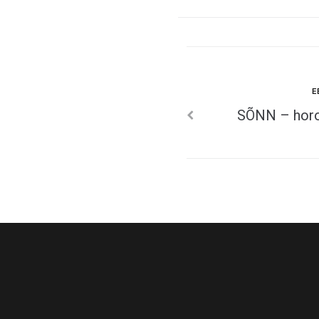
Eelmine
E
Navigeeri
SÕNN – horos