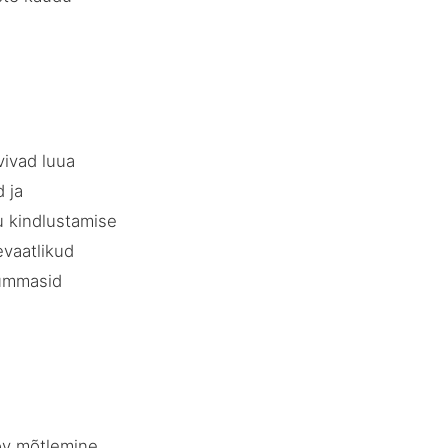
vivad luua
 ja
u kindlustamise
evaatlikud
summasid
ov mõtlemine,