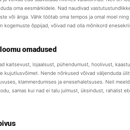
enduda oma eesmärkidele. Nad naudivad vastutustundlikk
ste või äriga. Vähk töötab oma tempos ja omal moel ning
on kogemuste õppijad, võivad nad olla mõnikord enesekriit
seloomu omadused
d kaitsevust, lojaalsust, pühendumust, hoolivust, kaast
re kujutlusvõimet. Nende nõrkused võivad väljenduda üli
ituvuses, klammerdumises ja enesehaletsuses. Neil meeld
odu, samas kui nad ei talu julmust, üksindust, rahalist eb
bivus