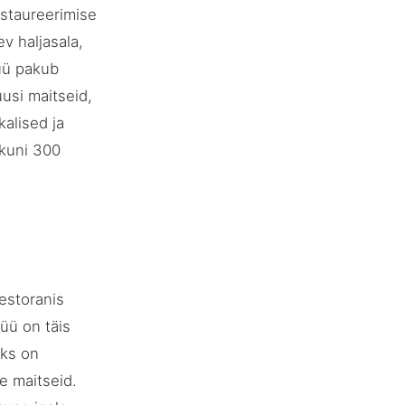
estaureerimise
v haljasala,
nüü pakub
usi maitseid,
kalised ja
 kuni 300
estoranis
üü on täis
aks on
e maitseid.