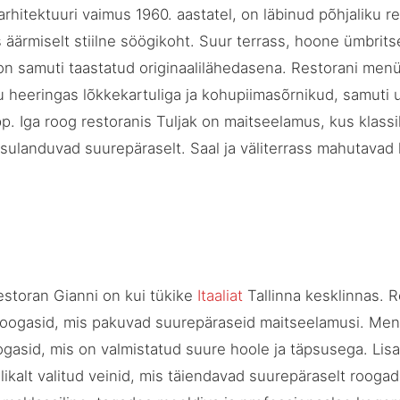
itektuuri vaimus 1960. aastatel, on läbinud põhjaliku r
äärmiselt stiilne söögikoht. Suur terrass, hoone ümbritse
 on samuti taastatud originaalilähedasena. Restorani me
u heeringas lõkkekartuliga ja kohupiimasõrnikud, samuti u
p. Iga roog restoranis Tuljak on maitseelamus, kus klassi
ulanduvad suurepäraselt. Saal ja väliterrass mahutavad
estoran Gianni on kui tükike
Itaaliat
Tallinna kesklinnas. R
a roogasid, mis pakuvad suurepäraseid maitseelamusi. Men
 roogasid, mis on valmistatud suure hoole ja täpsusega. Lis
likalt valitud veinid, mis täiendavad suurepäraselt roogad