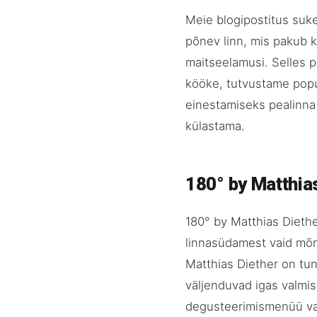
Meie blogipostitus suke
põnev linn, mis pakub k
maitseelamusi. Selles p
kööke, tutvustame popu
einestamiseks pealinna 
külastama.
180° by Matthia
180° by Matthias Diethe
linnasüdamest vaid mõn
Matthias Diether on tu
väljenduvad igas valmis
degusteerimismenüü vah