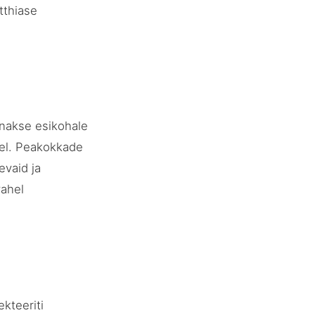
tthiase
nnakse esikohale
tel. Peakokkade
evaid ja
vahel
ekteeriti