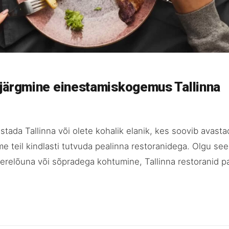
järgmine einestamiskogemus Tallinna
stada Tallinna või olete kohalik elanik, kes soovib avasta
e teil kindlasti tutvuda pealinna restoranidega. Olgu see
erelõuna või sõpradega kohtumine, Tallinna restoranid p