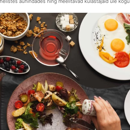
helistes auhindades ning meelitavad külastajaid üle kogu