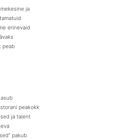
tmekesine ja
stamatuid
me erinevaid
äävaks
t peab
 asub
estorani peakokk
ed ja talent
neva
tsed” pakub