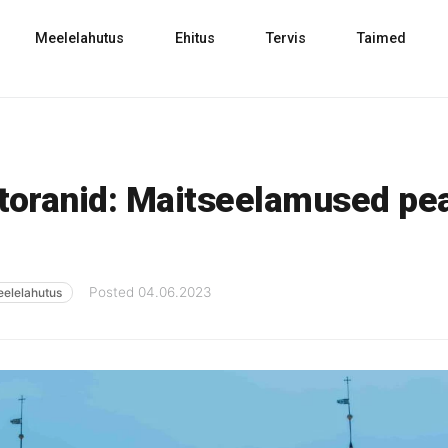
Meelelahutus
Ehitus
Tervis
Taimed
storanid: Maitseelamused pe
Posted
04.06.2023
elelahutus