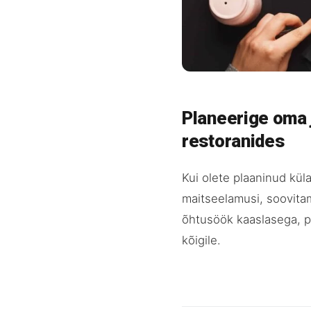
Planeerige oma 
restoranides
Kui olete plaaninud küla
maitseelamusi, soovitam
õhtusöök kaaslasega, p
kõigile.