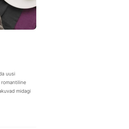
da uusi
 romantiline
akuvad midagi