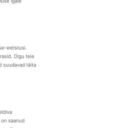
muse igale
se-eelistusi.
rasid. Olgu teie
id suudavad täita
eldiva
t on saanud