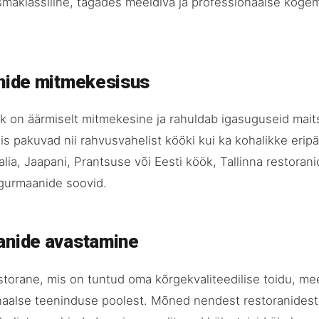
maklassiline, tagades meeldiva ja professionaalse koge
anide mitmekesisus
lik on äärmiselt mitmekesine ja rahuldab igasuguseid mait
is pakuvad nii rahvusvahelist kööki kui ka kohalikke eripä
alia, Jaapani, Prantsuse või Eesti köök, Tallinna restoran
gurmaanide soovid.
anide avastamine
storane, mis on tuntud oma kõrgekvaliteedilise toidu, me
onaalse teeninduse poolest. Mõned nendest restoranides