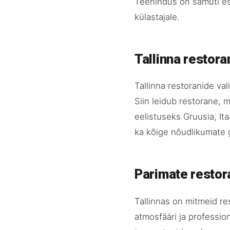
Teenindus on samuti es
külastajale.
Tallinna restor
Tallinna restoranide va
Siin leidub restorane, m
eelistuseks Gruusia, Ita
ka kõige nõudlikumate 
Parimate restor
Tallinnas on mitmeid re
atmosfääri ja professi