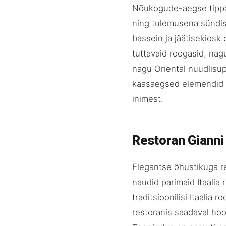
Nõukogude-aegse tipparh
ning tulemusena sündis 
bassein ja jäätisekiosk
tuttavaid roogasid, nag
nagu Oriental nuudlisup
kaasaegsed elemendid s
inimest.
Restoran Gianni
Elegantse õhustikuga r
naudid parimaid Itaali
traditsioonilisi Itaalia
restoranis saadaval hoo