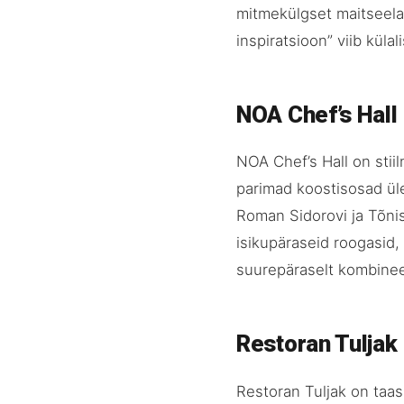
mitmekülgset maitseel
inspiratsioon” viib küla
NOA Chef’s Hall
NOA Chef’s Hall on stii
parimad koostisosad üle
Roman Sidorovi ja Tõni
isikupäraseid roogasid,
suurepäraselt kombine
Restoran Tuljak
Restoran Tuljak on taas 