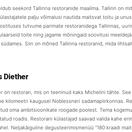
ldub seekord Tallinna restoranide maailma. Tallinn on mi
ülastajatele palju võimalusi nautida maitsvat toitu ja unu
ostituses tutvume parimate restoranidega Tallinnas, uuri
laarseid toite ning jagame mõningaid soovitusi meeldej
südames. Siin on mõned Tallinna restoranid, mida lihtsal
s Diether
r on restoran, mis on teeninud kaks Michelini tähte. See
e kilomeetri kaugusel Noblessneri sadamapiirkonnas. R
ntud oma ambitsioonikate roogade poolest. Tema kogemus
tatud roadis. Restorani külastajad saavad valida kahe eri
el. Neljakäiguline degusteerimismenüü “180 kraadi mai