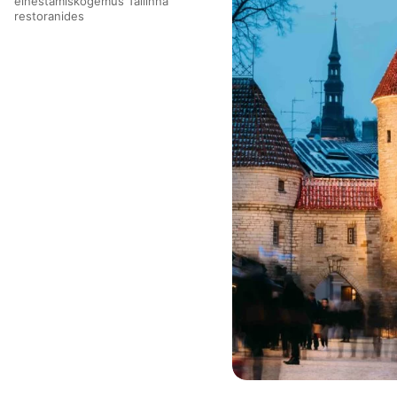
einestamiskogemus Tallinna
restoranides