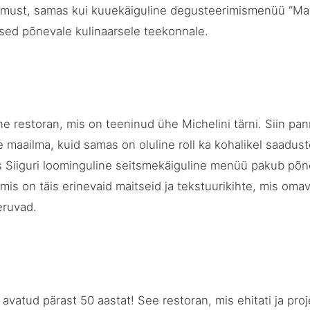
amust, samas kui kuuekäiguline degusteerimismenüü “Ma
lised põnevale kulinaarsele teekonnale.
lne restoran, mis on teeninud ühe Michelini tärni. Siin pa
 maailma, kuid samas on oluline roll ka kohalikel saadus
s Siiguri loominguline seitsmekäiguline menüü pakub põn
 mis on täis erinevaid maitseid ja tekstuurikihte, mis oma
eruvad.
avatud pärast 50 aastat! See restoran, mis ehitati ja proj