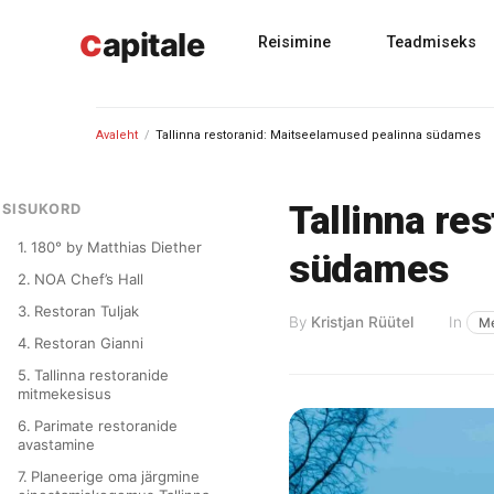
Skip
c
to
apitale
Reisimine
Teadmiseks
content
Avaleht
/
Tallinna restoranid: Maitseelamused pealinna südames
Tallinna re
SISUKORD
180° by Matthias Diether
südames
NOA Chef’s Hall
Restoran Tuljak
By
Kristjan Rüütel
In
Me
Restoran Gianni
Tallinna restoranide
mitmekesisus
Parimate restoranide
avastamine
Planeerige oma järgmine